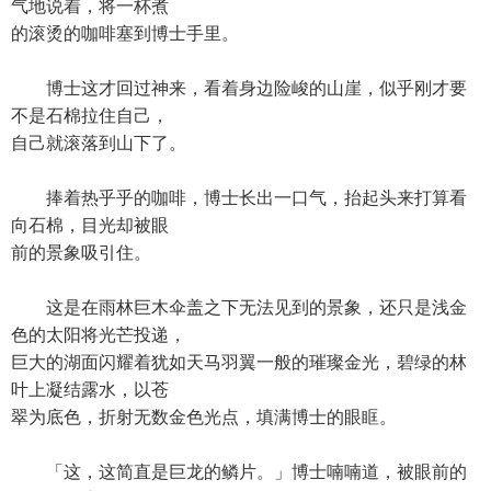
气地说着，将一杯煮
的滚烫的咖啡塞到博士手里。
博士这才回过神来，看着身边险峻的山崖，似乎刚才要
不是石棉拉住自己，
自己就滚落到山下了。
捧着热乎乎的咖啡，博士长出一口气，抬起头来打算看
向石棉，目光却被眼
前的景象吸引住。
这是在雨林巨木伞盖之下无法见到的景象，还只是浅金
色的太阳将光芒投递，
巨大的湖面闪耀着犹如天马羽翼一般的璀璨金光，碧绿的林
叶上凝结露水，以苍
翠为底色，折射无数金色光点，填满博士的眼眶。
「这，这简直是巨龙的鳞片。」博士喃喃道，被眼前的