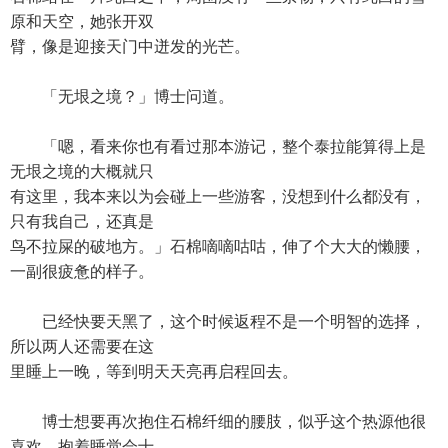
原和天空，她张开双
臂，像是迎接天门中迸发的光芒。
「无垠之境？」博士问道。
「嗯，看来你也有看过那本游记，整个泰拉能算得上是
无垠之境的大概就只
有这里，我本来以为会碰上一些游客，没想到什么都没有，
只有我自己，还真是
鸟不拉屎的破地方。」石棉嘀嘀咕咕，伸了个大大的懒腰，
一副很疲惫的样子。
已经快要天黑了，这个时候返程不是一个明智的选择，
所以两人还需要在这
里睡上一晚，等到明天天亮再启程回去。
博士想要再次抱住石棉纤细的腰肢，似乎这个热源他很
喜欢，抱着睡觉会十