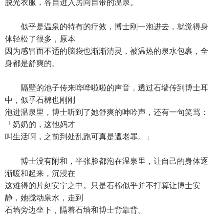
脱光衣服，各自进入房间自带的温泉。
似乎是温泉的特有的疗效，博士刚一泡进去，就觉得身
体轻松了很多，原本
因为感冒而不适的脑袋也渐渐清灵，被温热的泉水包裹，全
身都是舒爽的。
隔壁的池子传来哗哗啦啦的声音，透过石墙传到博士耳
中，似乎石棉也刚刚
泡进温泉里，博士听到了她舒爽的呻吟声，还有一句笑骂：
「奶奶的，这他妈才
叫生活啊，之前到处乱跑可真是遭老罪。」
博士没有附和，半张脸都泡在温泉里，让自己的身体逐
渐暖和起来，沉浸在
这难得的片刻安宁之中。只是石棉似乎并不打算让博士安
静，她搅动泉水，走到
石墙旁边坐下，隔着石墙和博士背靠背。