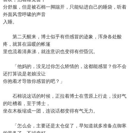
分舒服，但是被石棉一脚踹开，只能钻进自己的睡袋，听着
外面风雪呼啸的声音
入睡。
第二天醒来，博士似乎有些感冒的迹象，浑身各处酸
疼，就算在温暖的帐篷
里也流着清鼻涕，就连意识也变得有些昏沉。
「他妈的，没见过你怎么矫情的，这都能感冒？你不会
还打算说是老娘没让
你抱着才导致你感冒的吧？」
石棉说这话的时候，正拉着博士在雪原上行走，没好气
的吐槽着，至于博士，
坐在木板缩成一团，连说话都变得有气无力。
「怎么会，主要还是太仓促了，早知道就多准备点御寒