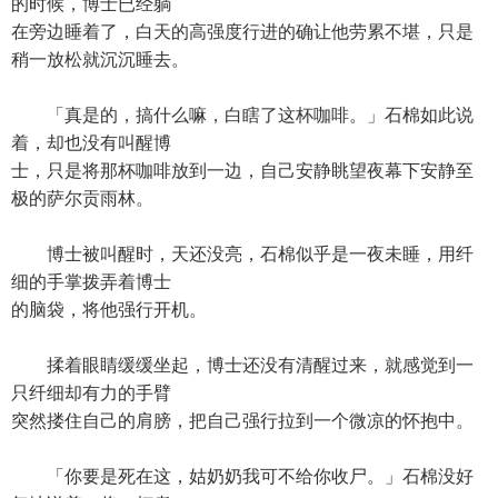
的时候，博士已经躺
在旁边睡着了，白天的高强度行进的确让他劳累不堪，只是
稍一放松就沉沉睡去。
「真是的，搞什么嘛，白瞎了这杯咖啡。」石棉如此说
着，却也没有叫醒博
士，只是将那杯咖啡放到一边，自己安静眺望夜幕下安静至
极的萨尔贡雨林。
博士被叫醒时，天还没亮，石棉似乎是一夜未睡，用纤
细的手掌拨弄着博士
的脑袋，将他强行开机。
揉着眼睛缓缓坐起，博士还没有清醒过来，就感觉到一
只纤细却有力的手臂
突然搂住自己的肩膀，把自己强行拉到一个微凉的怀抱中。
「你要是死在这，姑奶奶我可不给你收尸。」石棉没好