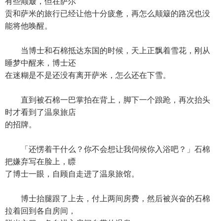
有些颠簸，但在萨尔
贡和萨米的旅行已经让他十分疲惫，再怎么颠簸的路况也没
能将他唤醒。
当博士和石棉抵达东国的时候，天上正飘着雪花，刚从
睡梦中醒来，博士还
在迷糊是不是还没有离开萨米，怎么还在下雪。
直到被石棉一巴掌拍在背上，脚下一个踉跄，再次抬头
时才看到了温泉旅店
的招牌。
「还愣着干什么？你不会想让我伺候你入浴吧？」石棉
把嫌弃写在脸上，瞟
了博士一眼，自顾自走进了温泉旅馆。
博士抬腿跟了上去，付上两间房费，然后被兴奋的石棉
拉着回到各自房间，