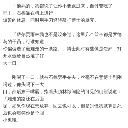
「他妈的，我都说了让你不要跟过来，自讨苦吃了
吧！」石棉靠在树上进行
短暂的休息，同时用手刀轻轻敲打博士的脑壳。
「萨尔贡雨林我也不是没来过，这里几个酋长都是罗德
岛的干员，可谁知道
你偏偏选了最难走的一条路。」博士此时有些像是怨妇，打
开水壶给自己灌了好
大一口。
刚喝了一口，就被石棉劈手夺去，丝毫不在意博士刚刚
喝过，仰头喝下一大
口，然后擦干嘴唇，指着头顶林隙间隐约可见的山崖说道：
「难走的路还在后面
呢，如果你现在想放弃，回去也可以，但是别怪我就算是死
后也会嘲笑你是个胆
小鬼哦。」