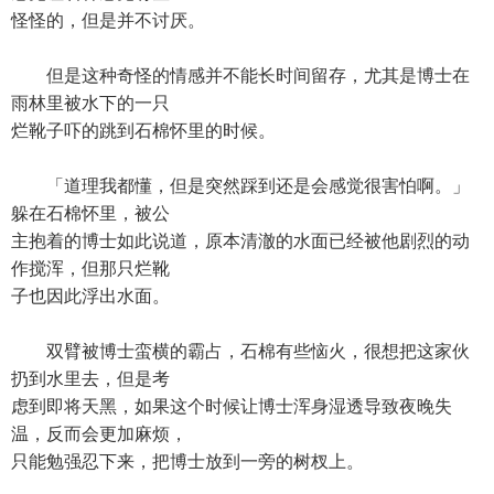
怪怪的，但是并不讨厌。
但是这种奇怪的情感并不能长时间留存，尤其是博士在
雨林里被水下的一只
烂靴子吓的跳到石棉怀里的时候。
「道理我都懂，但是突然踩到还是会感觉很害怕啊。」
躲在石棉怀里，被公
主抱着的博士如此说道，原本清澈的水面已经被他剧烈的动
作搅浑，但那只烂靴
子也因此浮出水面。
双臂被博士蛮横的霸占，石棉有些恼火，很想把这家伙
扔到水里去，但是考
虑到即将天黑，如果这个时候让博士浑身湿透导致夜晚失
温，反而会更加麻烦，
只能勉强忍下来，把博士放到一旁的树杈上。