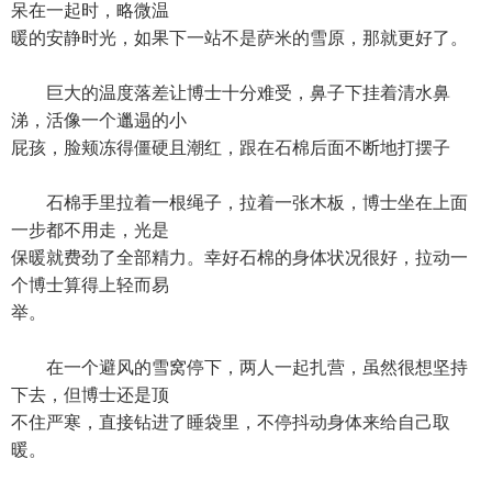
呆在一起时，略微温
暖的安静时光，如果下一站不是萨米的雪原，那就更好了。
巨大的温度落差让博士十分难受，鼻子下挂着清水鼻
涕，活像一个邋遢的小
屁孩，脸颊冻得僵硬且潮红，跟在石棉后面不断地打摆子
石棉手里拉着一根绳子，拉着一张木板，博士坐在上面
一步都不用走，光是
保暖就费劲了全部精力。幸好石棉的身体状况很好，拉动一
个博士算得上轻而易
举。
在一个避风的雪窝停下，两人一起扎营，虽然很想坚持
下去，但博士还是顶
不住严寒，直接钻进了睡袋里，不停抖动身体来给自己取
暖。