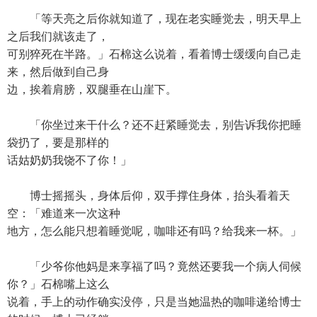
「等天亮之后你就知道了，现在老实睡觉去，明天早上
之后我们就该走了，
可别猝死在半路。」石棉这么说着，看着博士缓缓向自己走
来，然后做到自己身
边，挨着肩膀，双腿垂在山崖下。
「你坐过来干什么？还不赶紧睡觉去，别告诉我你把睡
袋扔了，要是那样的
话姑奶奶我饶不了你！」
博士摇摇头，身体后仰，双手撑住身体，抬头看着天
空：「难道来一次这种
地方，怎么能只想着睡觉呢，咖啡还有吗？给我来一杯。」
「少爷你他妈是来享福了吗？竟然还要我一个病人伺候
你？」石棉嘴上这么
说着，手上的动作确实没停，只是当她温热的咖啡递给博士