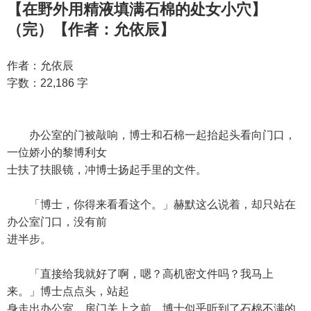
【在野外用精液填满石棉的处女小穴】
（完）【作者：允依辰】
作者：允依辰
字数：22,186 字
办公室的门被敲响，博士和石棉一起抬起头看向门口，
一位娇小的黎博利女
士扶了扶眼镜，冲博士扬起手里的文件。
「博士，你得来看看这个。」赫默这么说着，却只站在
办公室门口，没有前
进半步。
「直接给我就好了啊，嗯？高机密文件吗？我马上
来。」博士点点头，站起
身走出办公室，房门关上之前，博士似乎听到了石棉不满的