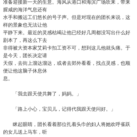
准备迎接新一天的生意。海风从港口和海滨广场吹来，带来
腥咸的海洋气息还有
水手和搬运工们悠长的号子声。但是对现在的团长来说，这
样的景象也无法让他
平静下来。最近的灵感枯竭让他已经好几周都没写出什么好
剧本了，再这么下去
非得被大资本家艾莉卡扣工资不可，想到这儿他就头痛。于
是今天，团长决定请
天假，去街上溜达溜达，或者去郊外看看，找点灵感，也顺
便让他这脑子休息休
息。
「我去跟天使共舞了，妈妈。」
「路上小心，宝贝儿，记得代我跟天使问好。」
眯起眼睛，团长看着那位扎着头巾的妇人将她欢呼雀跃
的女儿送上马车，听