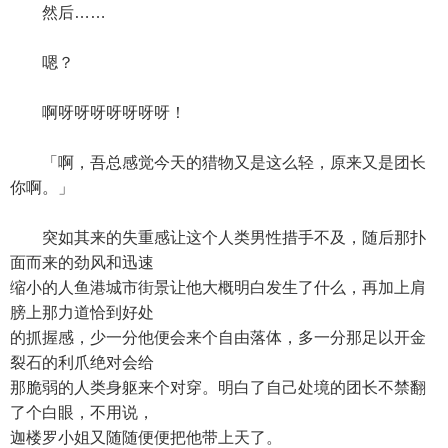
然后……
嗯？
啊呀呀呀呀呀呀呀！
「啊，吾总感觉今天的猎物又是这么轻，原来又是团长
你啊。」
突如其来的失重感让这个人类男性措手不及，随后那扑
面而来的劲风和迅速
缩小的人鱼港城市街景让他大概明白发生了什么，再加上肩
膀上那力道恰到好处
的抓握感，少一分他便会来个自由落体，多一分那足以开金
裂石的利爪绝对会给
那脆弱的人类身躯来个对穿。明白了自己处境的团长不禁翻
了个白眼，不用说，
迦楼罗小姐又随随便便把他带上天了。