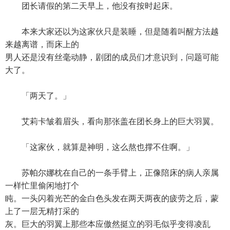
团长请假的第二天早上，他没有按时起床。
本来大家还以为这家伙只是装睡，但是随着叫醒方法越
来越离谱，而床上的
男人还是没有丝毫动静，剧团的成员们才意识到，问题可能
大了。
「两天了。」
艾莉卡皱着眉头，看向那张盖在团长身上的巨大羽翼。
「这家伙，就算是神明，这么熬也撑不住啊。」
苏帕尔娜枕在自己的一条手臂上，正像陪床的病人亲属
一样忙里偷闲地打个
盹。一头闪着光芒的金白色头发在两天两夜的疲劳之后，蒙
上了一层无精打采的
灰。巨大的羽翼上那些本应傲然挺立的羽毛似乎变得凌乱