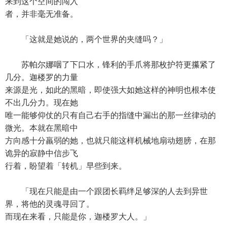
来到这个空间的闯入
者，并非毫无准备。
「这就是她说的，两个世界的夹缝吗？」
苏帕尔娜咽了下口水，锋利的手爪将那枚护符更攥紧了
几分。迦楼罗的力量
来源是光，如此的黑暗，即使强大如她这样的神明也根本使
不出几分力。现在她
唯一能够仰仗的只有自己右手的指缝中漏出的那一丝律动的
微光。本就在黑暗中
方向感十分羸弱的她，也就只能这样机械地扇动翅膀，在那
诡异的寂静中信步飞
行着，盼望着「转机」早些到来。
「现在只能是由一个跟团长羁绊足够深的人去到异世
界，将他的灵魂寻回了。
而现在来看，只能是你，迦楼罗大人。」