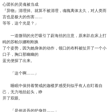
心团长的灵魂被当成
『异物』清理掉。就算不被清理，魂魄离体太久，对人类而
言也是极大的伤害……
等等，这个光是？」
一道微弱的光芒吸引了蔚海丝的注意，原来趴在床上打
盹的苏帕尔娜刚刚换
了个姿势，因为她身体的动作，领口的布料被扯开了一个小
口子，胸口那幽幽的
蓝光便探了出来。
「这个啊……」
睡眠中保持着警戒的迦楼罗感受到似乎有人在盯着自
己，无力地抬起头，睁
开了双眼。
「是他送吾的护身符……」