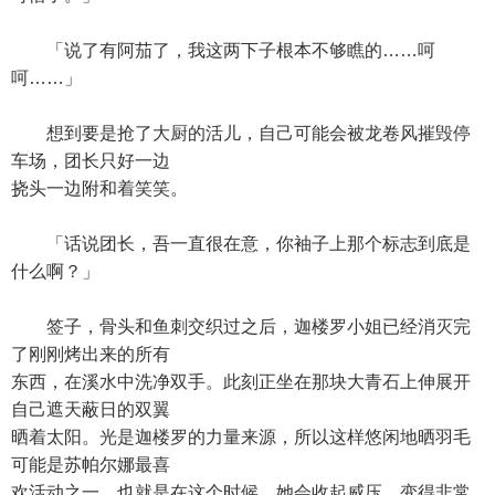
「说了有阿茄了，我这两下子根本不够瞧的……呵
呵……」
想到要是抢了大厨的活儿，自己可能会被龙卷风摧毁停
车场，团长只好一边
挠头一边附和着笑笑。
「话说团长，吾一直很在意，你袖子上那个标志到底是
什么啊？」
签子，骨头和鱼刺交织过之后，迦楼罗小姐已经消灭完
了刚刚烤出来的所有
东西，在溪水中洗净双手。此刻正坐在那块大青石上伸展开
自己遮天蔽日的双翼
晒着太阳。光是迦楼罗的力量来源，所以这样悠闲地晒羽毛
可能是苏帕尔娜最喜
欢活动之一。也就是在这个时候，她会收起威压，变得非常