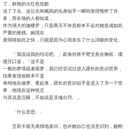
了，鲜艳的火红色也黯
淡了下去。这位光和飓风的化身似乎一瞬间变得憔悴了许
多，而在场的人都知道，
作为强大的迦楼罗，只是两天不休息根本不会对她造成如此
严重的摧残。她现在
衰弱得如此之快，只能是因为心境发生了什么消极的变化。
「我说说我的结论吧。」蔚海丝将手臂交差在胸前，缓
缓开口道，「这不是
一般的梦境或者噩梦，我已经尝试过进入团长的意识世界，
结果发现他根本不是
单纯地在做梦。看起来，团长的意识似乎是进入了另一个世
界，他现在这种状态
与其说是沉睡，不如说是灵魂出窍。」
「什么意思。」
艾莉卡面无表情地发问，也许她自己也没意识到，她刚