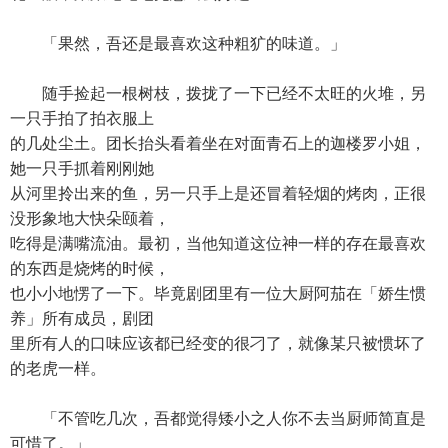
「果然，吾还是最喜欢这种粗犷的味道。」
随手捡起一根树枝，拨拢了一下已经不太旺的火堆，另
一只手拍了拍衣服上
的几处尘土。团长抬头看着坐在对面青石上的迦楼罗小姐，
她一只手抓着刚刚她
从河里拎出来的鱼，另一只手上是还冒着轻烟的烤肉，正很
没形象地大快朵颐着，
吃得是满嘴流油。最初，当他知道这位神一样的存在最喜欢
的东西是烧烤的时候，
也小小地愣了一下。毕竟剧团里有一位大厨阿茄在「娇生惯
养」所有成员，剧团
里所有人的口味应该都已经变的很刁了，就像某只被惯坏了
的老虎一样。
「不管吃几次，吾都觉得矮小之人你不去当厨师简直是
可惜了。」