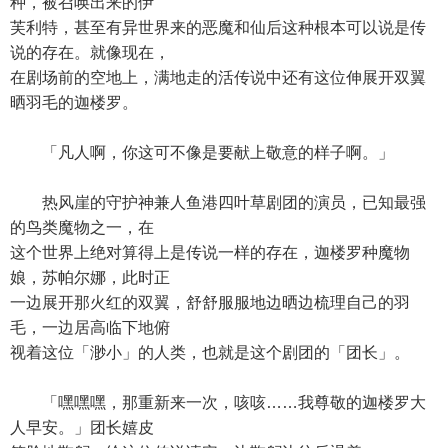
种，被召唤出来的伊
芙利特，甚至有异世界来的恶魔和仙后这种根本可以说是传
说的存在。就像现在，
在剧场前的空地上，满地走的活传说中还有这位伸展开双翼
晒羽毛的迦楼罗。
「凡人啊，你这可不像是要献上敬意的样子啊。」
热风崖的守护神兼人鱼港四叶草剧团的演员，已知最强
的鸟类魔物之一，在
这个世界上绝对算得上是传说一样的存在，迦楼罗种魔物
娘，苏帕尔娜，此时正
一边展开那火红的双翼，舒舒服服地边晒边梳理自己的羽
毛，一边居高临下地俯
视着这位「渺小」的人类，也就是这个剧团的「团长」。
「嘿嘿嘿，那重新来一次，咳咳……我尊敬的迦楼罗大
人早安。」团长嬉皮