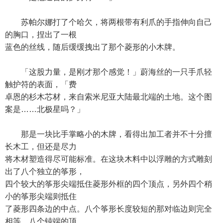
苏帕尔娜打了个哈欠，将两根带有利爪的手指伸向自己
的胸口，捏出了一根
蓝色的丝线，随后缓缓拽出了那个菱形的小木牌。
「这股力量，是刚才那个感觉！」蔚海丝的一只手爪轻
触护符的表面，「费
卓恩的杉木芯材，来自索米尼亚大陆最北端的土地。这个图
案是……北极星吗？」
那是一块比手掌略小的木牌，看得出加工者并不十分擅
长木工，但还是尽力
将木材塑造得尽可能标准。在这块木料中以浮雕的方式雕刻
出了八个独立的筝形，
四个较大的筝形尖端抵住菱形外框的四个顶点，另外四个稍
小的筝形尖端则抵住
了菱形四条边的中点。八个筝形长度较短的那对临边则完全
相等，八个钝端的顶