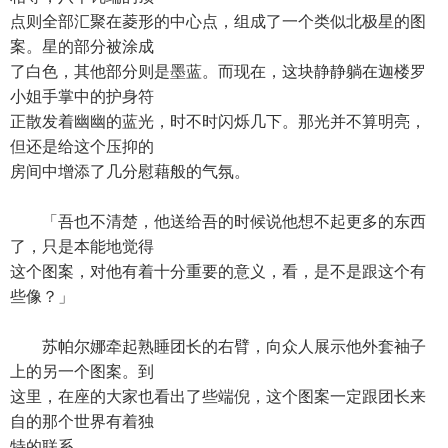
点则全部汇聚在菱形的中心点，组成了一个类似北极星的图
案。星的部分被涂成
了白色，其他部分则是墨蓝。而现在，这块静静躺在迦楼罗
小姐手掌中的护身符
正散发着幽幽的蓝光，时不时闪烁几下。那光并不算明亮，
但还是给这个压抑的
房间中增添了几分慰藉般的气氛。
「吾也不清楚，他送给吾的时候说他想不起更多的东西
了，只是本能地觉得
这个图案，对他有着十分重要的意义，看，是不是跟这个有
些像？」
苏帕尔娜牵起熟睡团长的右臂，向众人展示他外套袖子
上的另一个图案。到
这里，在座的大家也看出了些端倪，这个图案一定跟团长来
自的那个世界有着独
特的联系。