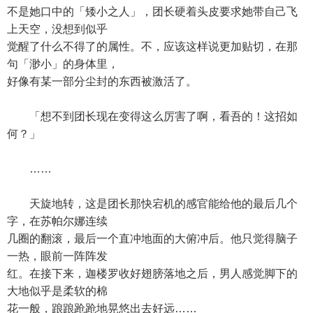
不是她口中的「矮小之人」，团长硬着头皮要求她带自己飞
上天空，没想到似乎
觉醒了什么不得了的属性。不，应该这样说更加贴切，在那
句「渺小」的身体里，
好像有某一部分尘封的东西被激活了。
「想不到团长现在变得这么厉害了啊，看吾的！这招如
何？」
……
天旋地转，这是团长那快宕机的感官能给他的最后几个
字，在苏帕尔娜连续
几圈的翻滚，最后一个直冲地面的大俯冲后。他只觉得脑子
一热，眼前一阵阵发
红。在接下来，迦楼罗收好翅膀落地之后，男人感觉脚下的
大地似乎是柔软的棉
花一般，踉踉跄跄地晃悠出去好远……