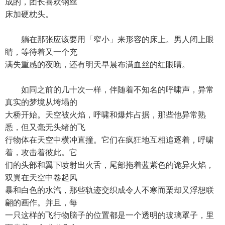
成的，团长喜欢钢丝
床加硬枕头。
躺在那张应该要用「窄小」来形容的床上。男人闭上眼
睛，等待着又一个充
满失重感的夜晚，还有明天早晨布满血丝的红眼睛。
如同之前的几十次一样，伴随着不知名的呼啸声，异常
真实的梦境从垮塌的
大桥开始。天空被火焰，呼啸和爆炸占据，那些他异常熟
悉，但又毫无头绪的飞
行物体在天空中横冲直撞。它们在疯狂地互相追逐着，呼啸
着，攻击着彼此。它
们的头部和翼下喷射出火舌，尾部拖着蓝紫色的诡异火焰，
双翼在天空中卷起风
暴和白色的水汽，那些轨迹交织成令人不寒而栗却又浮想联
翩的画作。并且，每
一只这样的飞行物脑子的位置都是一个透明的玻璃罩子，里