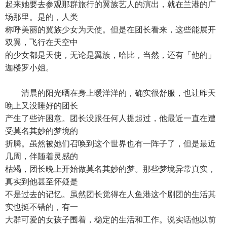
起来她要去参观那群旅行的翼族艺人的演出，就在兰港的广
场那里。是的，人类
称呼美丽的翼族少女为天使。但是在团长看来，这些能展开
双翼，飞行在天空中
的少女都是天使，无论是翼族，哈比，当然，还有「他的」
迦楼罗小姐。
清晨的阳光晒在身上暖洋洋的，确实很舒服，也让昨天
晚上又没睡好的团长
产生了些许困意。团长没跟任何人提起过，他最近一直在遭
受莫名其妙的梦境的
折腾。虽然被她们召唤到这个世界也有一阵子了，但是最近
几周，伴随着灵感的
枯竭，团长晚上开始做莫名其妙的梦。那些梦境异常真实，
真实到他甚至怀疑是
不是过去的记忆。虽然团长觉得在人鱼港这个剧团的生活其
实也挺不错的，有一
大群可爱的女孩子围着，稳定的生活和工作。说实话他以前