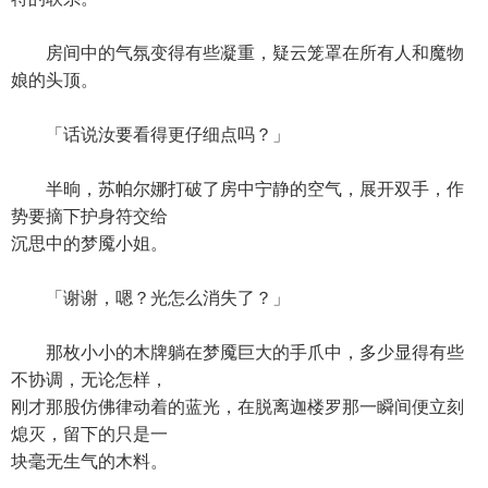
房间中的气氛变得有些凝重，疑云笼罩在所有人和魔物
娘的头顶。
「话说汝要看得更仔细点吗？」
半晌，苏帕尔娜打破了房中宁静的空气，展开双手，作
势要摘下护身符交给
沉思中的梦魇小姐。
「谢谢，嗯？光怎么消失了？」
那枚小小的木牌躺在梦魇巨大的手爪中，多少显得有些
不协调，无论怎样，
刚才那股仿佛律动着的蓝光，在脱离迦楼罗那一瞬间便立刻
熄灭，留下的只是一
块毫无生气的木料。