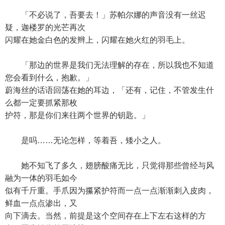
「不必说了，吾要去！」苏帕尔娜的声音没有一丝迟
疑，迦楼罗的光芒再次
闪耀在她金白色的发辫上，闪耀在她火红的羽毛上。
「那边的世界是我们无法理解的存在，所以我也不知道
您会看到什么，抱歉。」
蔚海丝的话语回荡在她的耳边，「还有，记住，不管发生什
么都一定要抓紧那枚
护符，那是你们来往两个世界的钥匙。」
是吗……无论怎样，等着吾，矮小之人。
她不知飞了多久，翅膀酸痛无比，只觉得那些曾经与风
融为一体的羽毛如今
似有千斤重。手爪因为攥紧护符而一点一点渐渐刺入皮肉，
鲜血一点点渗出，又
向下滴去。当然，前提是这个空间存在上下左右这样的方