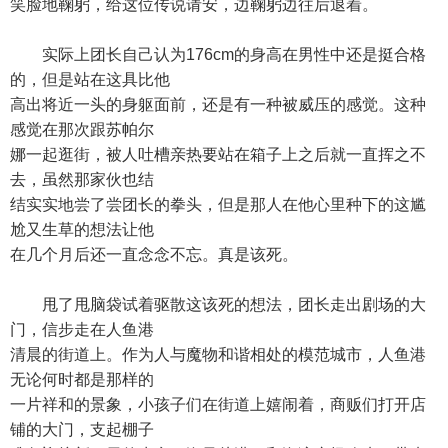
笑脸地鞠躬，给这位传说请安，边鞠躬边往后退着。
实际上团长自己认为176cm的身高在男性中还是挺合格
的，但是站在这具比他
高出将近一头的身躯面前，还是有一种被威压的感觉。这种
感觉在那次跟苏帕尔
娜一起逛街，被人吐槽亲热要站在箱子上之后就一直挥之不
去，虽然那家伙也结
结实实地尝了尝团长的拳头，但是那人在他心里种下的这尴
尬又生草的想法让他
在几个月后还一直念念不忘。真是该死。
甩了甩脑袋试着驱散这该死的想法，团长走出剧场的大
门，信步走在人鱼港
清晨的街道上。作为人与魔物和谐相处的模范城市，人鱼港
无论何时都是那样的
一片祥和的景象，小孩子们在街道上嬉闹着，商贩们打开店
铺的大门，支起棚子