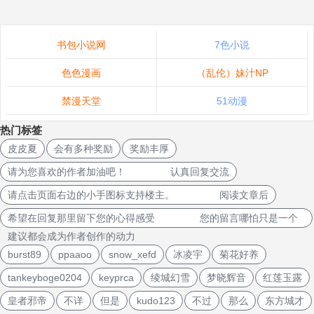
书包小说网
7色小说
色色漫画
（乱伦）妹汁NP
禁漫天堂
51动漫
热门标签
皮皮夏
会有多种奖励
奖励丰厚
请为您喜欢的作者加油吧！ 认真回复交流
请点击页面右边的小手图标支持楼主。 阅读文章后
希望在回复那里留下您的心得感受 您的留言哪怕只是一个
建议都会成为作者创作的动力
burst89
ppaaoo
snow_xefd
冰凌宇
菊花好养
tankeyboge0204
keyprca
绫城幻雪
梦晓辉音
红莲玉露
皇者邪帝
不详
但是
kudo123
不过
那么
东方城才