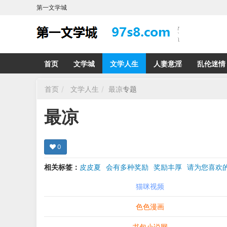
第一文学城
首页
文学城
文学人生
人妻意淫
乱伦迷情
首页
文学人生
最凉
专题
最凉
0
相关标签：
皮皮夏
会有多种奖励
奖励丰厚
请为您喜
希望在回复那里留下您的心得感受 您的留言哪怕只
猫咪视频
色色漫画
书包小说网