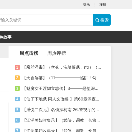
登录
注册
搜索
色故事
周点击榜
周热评榜
【魔丝淫毒】（丝袜，洗脑催眠，ntr）（24）（我不想）
【天香淫落】（11——————陷阱！勾结的警局调教（下））
【魅魔女王淫媚立志传】3———恶堕深渊的开端
【仙子下地狱 同人文改编 】第69章深夜窥淫戏 交心与交性(二)(纯爱+各种情趣玩法)
【淫悦二次元】名侦探柯南 26.警视厅的隐藏淫娃
【江湖美妇收集录】（武侠，调教，长篇）（6）（师娘篇）
【江湖美妇收集录】（武侠，调教，长篇）（13）（下山历练篇）