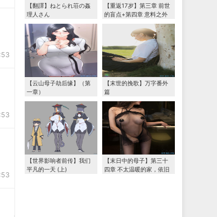
【翻譯】ねとられ荘の姦
【重返17岁】第三章 前世
理人さん
的盲点+第四章 意料之外
的相认+番外篇（本文为女
主第一视角，两万字更
新）
:53
【云山母子劫后缘】（第
【末世的挽歌】万字番外
一章）
篇
:53
【世界影响者前传】我们
【末日中的母子】第三十
平凡的一天 (上)
四章 不太温暖的家，依旧
:53
温暖的妈妈（下） 两万字
大更新