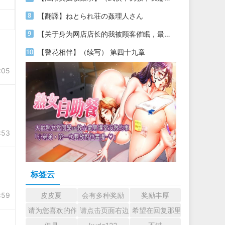
【翻譯】ねとられ荘の姦理人さん
【关于身为网店店长的我被顾客催眠，最终堕落为丝袜发情母狗这件事】（18～20）
【警花相伴】（续写） 第四十九章
:05
:53
标签云
:59
皮皮夏
会有多种奖励
奖励丰厚
请为您喜欢的作者加油吧！ 认真回复交流
请点击页面右边的小手图标支持楼主。
希望在回复那里留下您的心