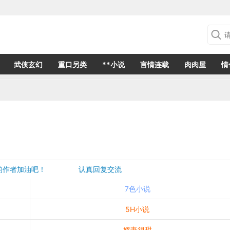
武侠玄幻
重口另类
**小说
言情连载
肉肉屋
情
欢的作者加油吧！ 认真回复交流
是一个建议都会成为作者创作的动力
7色小说
5H小说
娇妻很甜