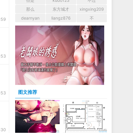
但是
kudo123
不过
那么
东方城才
xingxing209
dearnyan
liangz876
不
:59
:53
图文推荐
:53
:30