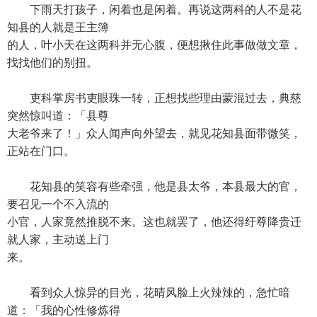
下雨天打孩子，闲着也是闲着。再说这两科的人不是花
知县的人就是王主簿
的人，叶小天在这两科并无心腹，便想揪住此事做做文章，
找找他们的别扭。
吏科掌房书吏眼珠一转，正想找些理由蒙混过去，典慈
突然惊叫道：「县尊
大老爷来了！」众人闻声向外望去，就见花知县面带微笑，
正站在门口。
花知县的笑容有些牵强，他是县太爷，本县最大的官，
要召见一个不入流的
小官，人家竟然推脱不来。这也就罢了，他还得纡尊降贵迁
就人家，主动送上门
来。
看到众人惊异的目光，花晴风脸上火辣辣的，急忙暗
道：「我的心性修炼得