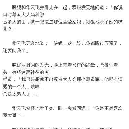
哚妮和华云飞并肩走在一起，双眼发亮地问道：「你说
当时尊者大人当着那
么多人的面，就一把揽过那位莹莹姑娘，狠狠地亲了她的嘴
儿？」
华云飞无奈地道：「哚妮，这一段儿你都听过五遍了，
还要问我？」
哚妮两眼闪闪发光，脸上带着兴奋的红晕，微微歪着
头，有些迷离神往的模
样道：「我只是想像不出尊者大人会那么霸道嘛，他那么清
秀的一个人，嘻嘻，
真是太男人了！」
华云飞奇怪地看了她一眼，突然问道：「你是不是喜欢
我大哥？」