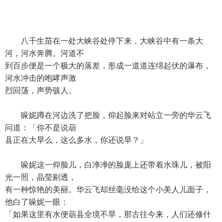
八千生苗在一处大峡谷处停下来，大峡谷中有一条大
河，河水奔腾。河道不
到百步便是一个极大的落差，形成一道道连绵起伏的瀑布，
河水冲击的咆哮声激
烈回荡，声势骇人。
哚妮蹲在河边洗了把脸，仰起脸来对站立一旁的华云飞
问道：「你不是说葫
县正在大旱么，这么多水，你还说旱？」
哚妮这一仰脸儿，白净净的脸庞上还带着水珠儿，被阳
光一照，晶莹剔透，
有一种惊艳的美丽。华云飞却丝毫没给这个小美人儿面子，
他白了哚妮一眼：
「如果这里有水便葫县全境不旱，那古往今来，人们还修什