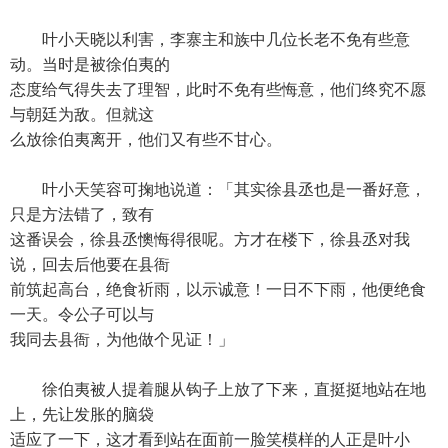
叶小天晓以利害，李寨主和族中几位长老不免有些意
动。当时是被徐伯夷的
态度给气得失去了理智，此时不免有些悔意，他们终究不愿
与朝廷为敌。但就这
么放徐伯夷离开，他们又有些不甘心。
叶小天笑容可掬地说道：「其实徐县丞也是一番好意，
只是方法错了，致有
这番误会，徐县丞懊悔得很呢。方才在楼下，徐县丞对我
说，回去后他要在县衙
前筑起高台，绝食祈雨，以示诚意！一日不下雨，他便绝食
一天。令公子可以与
我同去县衙，为他做个见证！」
徐伯夷被人提着腿从钩子上放了下来，直挺挺地站在地
上，先让发胀的脑袋
适应了一下，这才看到站在面前一脸笑模样的人正是叶小