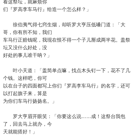
看这祭坛，就麻烦你
们『罗高李车马行』给造一个怎么样？」
徐伯夷气得七窍生烟，却听罗大亨压低嗓门道：「大
哥，你有所不知，我们
车马行正赔钱呢，我现在恨不得一个子儿掰成两半花。盖祭
坛又没什么好处，没
好处的事儿谁干呐？」
叶小天道：「盖简单点嘛，找点木头钉一下，花不了几
个钱。这样吧，你可
以在台子的四面都写上你们『罗高李车马行』的名字，还可
以打起旗子来，算是
为你们车马行扬扬名。」
罗大亨眉开眼笑：「你要这么说……成！这祭台我包
了，回去马上就办，今
天就能搭好！」