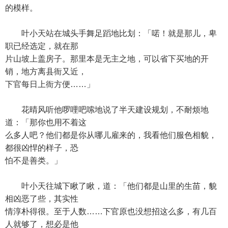
的模样。
叶小天站在城头手舞足蹈地比划：「喏！就是那儿，卑
职已经选定，就在那
片山坡上盖房子。那里本是无主之地，可以省下买地的开
销，地方离县衙又近，
下官每日上衙方便……」
花晴风听他啰哩吧嗦地说了半天建设规划，不耐烦地
道：「那你也用不着这
么多人吧？他们都是你从哪儿雇来的，我看他们服色相貌，
都很凶悍的样子，恐
怕不是善类。」
叶小天往城下瞅了瞅，道：「他们都是山里的生苗，貌
相凶恶了些，其实性
情淳朴得很。至于人数……下官原也没想招这么多，有几百
人就够了，想必是他