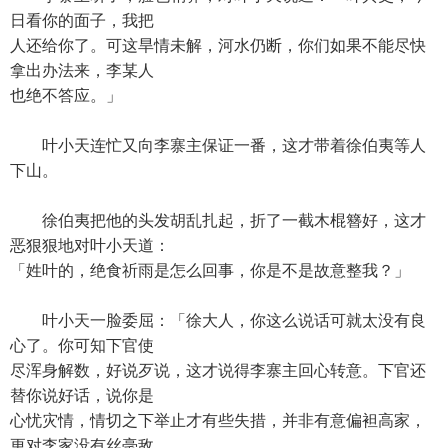
日看你的面子，我把
人还给你了。可这旱情未解，河水仍断，你们如果不能尽快
拿出办法来，李某人
也绝不答应。」
叶小天连忙又向李寨主保证一番，这才带着徐伯夷等人
下山。
徐伯夷把他的头发胡乱扎起，折了一截木棍簪好，这才
恶狠狠地对叶小天道：
「姓叶的，绝食祈雨是怎么回事，你是不是故意整我？」
叶小天一脸委屈：「徐大人，你这么说话可就太没有良
心了。你可知下官使
尽浑身解数，好说歹说，这才说得李寨主回心转意。下官还
替你说好话，说你是
心忧灾情，情切之下举止才有些失措，并非有意偏袒高家，
更对李家没有丝毫敌