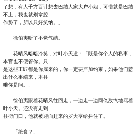
了想，有人千方百计想去巴结人家大户小姐，可惜就是巴结
不上，我也就别拿腔
作势了，所以只好笑纳。」
徐伯夷听了不觉气结。
花晴风暗暗冷笑，对叶小天道：「既是你个人的私事，
本官也不便管你。只
是这些工匠都是你雇来的，你一定要严加约束，如果他们惹
出什么事端来，本县
唯你是问。」
徐伯夷跟着花晴风往回走，一边走一边同仇敌忾地骂着
叶小天。还没有走到
县衙门口，他就被迎面赶来的罗大亨给拦住了。
「绝食？」