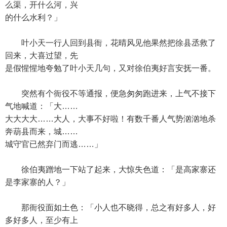
么渠，开什么河，兴
的什么水利？」
叶小天一行人回到县衙，花晴风见他果然把徐县丞救了
回来，大喜过望，先
是假惺惺地夸勉了叶小天几句，又对徐伯夷好言安抚一番。
突然有个衙役不等通报，便急匆匆跑进来，上气不接下
气地喊道：「大……
大大大大……大人，大事不好啦！有数千番人气势汹汹地杀
奔葫县而来，城……
城守官已然弃门而逃……」
徐伯夷蹭地一下站了起来，大惊失色道：「是高家寨还
是李家寨的人？」
那衙役面如土色：「小人也不晓得，总之有好多人，好
多好多人，至少有上