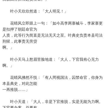
叶小天欣欣然道：「大人明见！」
花晴风立即跟上一句：「如今高李两寨械斗，李家寨更
是扣押了朝廷命官为
人质，此等行为简直是无法无天之至。叶典史负责本县司法
刑狱，此事责无旁贷
啊。」
叶小天马上愁眉苦脸地道：「大人，下官我有心无力
啊。」
花晴风拂然不悦：「有人罔视国法，囚禁命官，你身为
本县典史，对此怎能
一再推脱……」
叶小天道：「大人，非是下官推脱，实是无能为力啊。
下官要办案，总要有