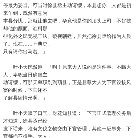
停最为妥当。可当时徐县丞主动请缨，本县想你二人都是初
来乍到，既然有意为
本县分忧，那就让他去吧，毕竟他是你的顶头上司，不好拂
却他的颜面。谁料那
些化外之民无视王法、藐视朝廷，居然把徐县丞给扣为人质
了。现在……叶典史，
只有请你出马啦。」
叶小天恍然道：「啊！原来大人说的是这件事。不瞒大
人，卑职当日确曾主
动请缨，可那天卑职刚到葫县，正是县尊大人为下官设接风
宴的时候，下官还不
了解县衙情形啊。」
叶小天叹了口气，对花知县道：「下官正式署理公务后
才知道，徐县丞已经
发下话来，唯有文仪之物交由下官管理，其他一应事务，下
官都插不得手。大人，