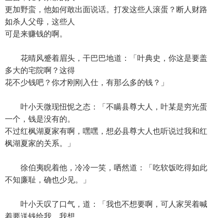
更加野蛮，他如何敢出面说话。打发这些人滚蛋？断人财路
如杀人父母，这些人
可是来赚钱的啊。
花晴风蹙着眉头，干巴巴地道：「叶典史，你这是要盖
多大的宅院啊？这得
花不少钱吧？你才刚刚入仕，有那么多的钱？」
叶小天微现忸怩之态：「不瞒县尊大人，叶某是穷光蛋
一个，钱是没有的。
不过红枫湖夏家有啊，嘿嘿，想必县尊大人也听说过我和红
枫湖夏家的关系。」
徐伯夷睨着他，冷冷一笑，哂然道：「吃软饭吃得如此
不知廉耻，确也少见。」
叶小天叹了口气，道：「我也不想要啊，可人家哭着喊
着要送钱给我。我想