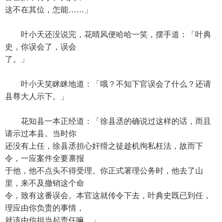
这不在其位，怎能……」
叶小天还没说完，花晴风便哈哈一笑，摆手道：「叶典
史，你误会了，误会
了。」
叶小天笑眯眯地道：「哦？不知下官误会了什么？还请
县尊大人示下。」
花知县一本正经道：「徐县丞的确说过这样的话，而且
请示过本县。当时你
还没有上任，徐县丞担心奸猾之徒趁机徇私枉法，故而下
令，一应案件全要禀报
于他，他不点头不得受理。你正式署理公务时，他去了山
里，来不及撤销这个命
令，致有这番误会。本官这就传令下去，叶典史既已到任，
理应由你负责的事情，
就该由你担当起责任嘛。」