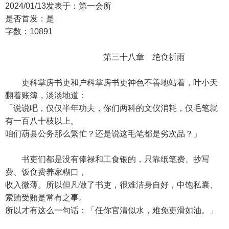
2024/01/13发表于：第一会所
是否首发：是
字数：10891
第三十八章 绝食祈雨
吏科掌房书吏和户科掌房书吏神色不善地站着，叶小天
翻着账簿，淡淡地道：
「说说吧，仅仅半年功夫，你们两科的文仪消耗，仅毛笔就
有一百八十枝以上。
咱们葫县公务那么繁忙？还是说这毛笔都是劣次品？」
书吏们都是没有俸禄和工食银的，只靠纸笔费、抄写
费、饭食费养家糊口，
收入微薄。所以但凡做了书吏，很难洁身自好，中饱私囊、
索贿受贿是常有之事。
所以才有这么一句话：「任你官清似水，难免吏滑如油。」