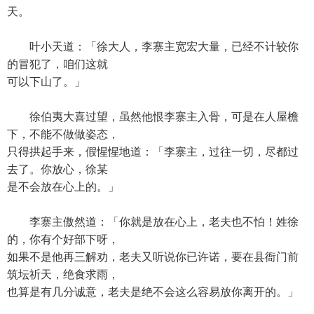
天。
叶小天道：「徐大人，李寨主宽宏大量，已经不计较你
的冒犯了，咱们这就
可以下山了。」
徐伯夷大喜过望，虽然他恨李寨主入骨，可是在人屋檐
下，不能不做做姿态，
只得拱起手来，假惺惺地道：「李寨主，过往一切，尽都过
去了。你放心，徐某
是不会放在心上的。」
李寨主傲然道：「你就是放在心上，老夫也不怕！姓徐
的，你有个好部下呀，
如果不是他再三解劝，老夫又听说你已许诺，要在县衙门前
筑坛祈天，绝食求雨，
也算是有几分诚意，老夫是绝不会这么容易放你离开的。」