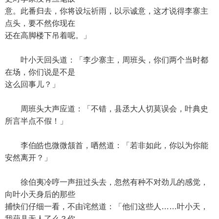
意。此番归去，你将设坛祈雨，以示诚意，这才说得李寨主
点头，要不然你现在
还在高脚楼下吊着呢。」
叶小天回头道：「李少寨主，周班头，你们两个当时都
在场，你们说是不是
这么回事儿？」
周班头大声应道：「不错，县丞大人切莫误会，叶典史
所言半点不假！」
李伯皓也微微颔首，哂然道：「若非如此，你以为你能
安然离开？」
徐伯夷冷哼一声扭过头去，忽然有种不对劲儿的感觉，
向叶小天身后的那些
捕快们仔细一看，不由诧然道：「他们这些人……叶小天，
我葫县无人了么？你