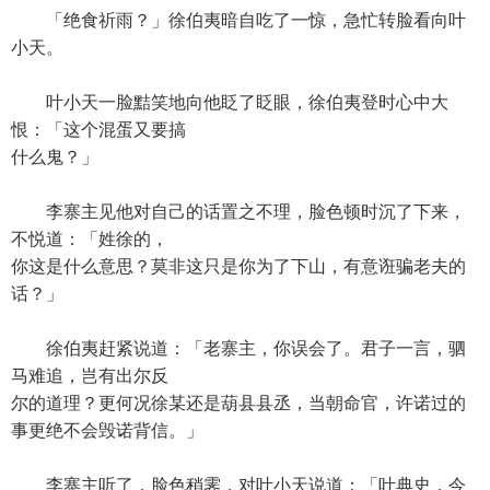
「绝食祈雨？」徐伯夷暗自吃了一惊，急忙转脸看向叶
小天。
叶小天一脸黠笑地向他眨了眨眼，徐伯夷登时心中大
恨：「这个混蛋又要搞
什么鬼？」
李寨主见他对自己的话置之不理，脸色顿时沉了下来，
不悦道：「姓徐的，
你这是什么意思？莫非这只是你为了下山，有意诳骗老夫的
话？」
徐伯夷赶紧说道：「老寨主，你误会了。君子一言，驷
马难追，岂有出尔反
尔的道理？更何况徐某还是葫县县丞，当朝命官，许诺过的
事更绝不会毁诺背信。」
李寨主听了，脸色稍霁，对叶小天说道：「叶典史，今