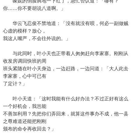
哚妮的俏脸腾地一下红了，急忙否认道：「哪有？
你……你不要胡说八道啊。」
华云飞忍俊不禁地道：「没有就没有呗，何必一副做贼
心虚的模样？放心，
我这人嘴严，不会往外说的。」
与此同时，叶小天也正带着人匆匆赶向李家寨。刚刚从
收发房调回快班的周
班头紧随在叶小天身边，一边赶路，一边问道：「大人此去
李家寨，心中可已有
了定计？」
叶小天道：「这时我能有什么好办法？不过正好有这么
一个好机会，我岂能
不善加利用？先把你们弄回来，就算这件事办不成，他一县
之尊难道还能把刚刚
颁布的命令再收回去？」