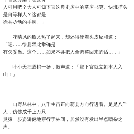
人可用吧？大人可知下官这典史房中的掌房书吏、快班捕头
是何等样人？这都是
徐县丞动的手脚。」
花晴风的脸又热了起来，却还得硬着头皮应和道：
「嗯……徐县丞此举确是
有欠妥当。这个……如果本县把人全调整回来的话……」
叶小天把眉梢一扬，振声道：「那下官就立刻率人入
山！」
山野丛林中，八千生苗正向葫县方向行进着。足足八千
人，仿佛成千上万只
灵猿，步姿矫健地穿行于林间，居然没有发出半点嘈杂之
声。