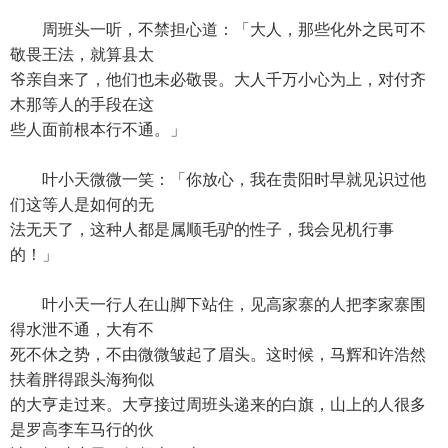
周班头一听，不禁担心道：「大人，那些化外之民可不
敬畏王法，就算县太
爷亲自来了，他们也未必敬畏。大人千万小心为上，对付齐
木那等人的手段在这
些人面前根本行不通。」
叶小天微微一笑：「你放心，我在贵阳时早就见识过他
们这等人是如何的无
法无天了，这种人都是属顺毛驴的性子，我会见机行事
的！」
叶小天一行人在山脚下站住，见高家寨的人把李家寨围
得水泄不通，大有不
死不休之势，不由微微皱起了眉头。这时候，马辉和许浩然
扶着胖得跟头海狗似
的大亨走过来。大亨接过周班头递来的白旗，山上的人很多
是罗高李车马行的伙