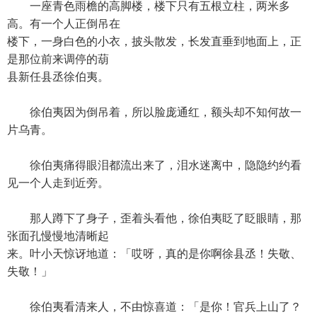
一座青色雨檐的高脚楼，楼下只有五根立柱，两米多
高。有一个人正倒吊在
楼下，一身白色的小衣，披头散发，长发直垂到地面上，正
是那位前来调停的葫
县新任县丞徐伯夷。
徐伯夷因为倒吊着，所以脸庞通红，额头却不知何故一
片乌青。
徐伯夷痛得眼泪都流出来了，泪水迷离中，隐隐约约看
见一个人走到近旁。
那人蹲下了身子，歪着头看他，徐伯夷眨了眨眼睛，那
张面孔慢慢地清晰起
来。叶小天惊讶地道：「哎呀，真的是你啊徐县丞！失敬、
失敬！」
徐伯夷看清来人，不由惊喜道：「是你！官兵上山了？