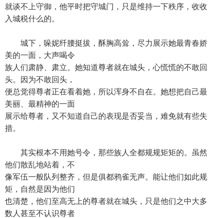
就谈不上守御，他平时把守城门，只是维持一下秩序，收收
入城税什么的。
城下，哚妮纤腰挺拔，酥胸高耸，尽力展示她最青春娇
美的一面，大声喝令
族人们肃静、肃立。她知道尊者就在城头，心慌慌的不敢回
头。因为不敢回头，
便总觉得尊者正在看着她，所以浑身不自在。她想把自己最
美丽、最精神的一面
展示给尊者，又不知道自己的表现是否妥当，难免就有些失
措。
其实根本不用她号令，那些族人全都规规矩矩的。虽然
他们散乱地站着，不
像军伍一般队列整齐，但是俱都鸦雀无声。能让他们如此规
矩，自然是因为他们
也清楚，他们至高无上的尊者就在城头，只是他们之中大多
数人甚至不认识尊者