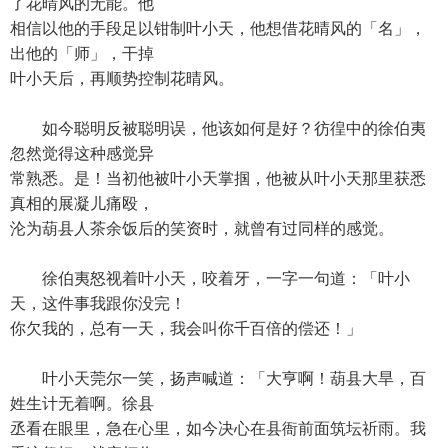
了花晴风的无能。他
相信以他的手段足以钳制叶小天，他想借花晴风的「名」，
出他的「师」，干掉
叶小天后，再顺势控制花晴风。
如今聪明反被聪明误，他该如何是好？彷徨中的徐伯夷
忽然觉得这种感觉异
常熟悉。是！当初他被叶小天掌掴，他被从叶小天那里获悉
真相的展凝儿痛殴，
沦为葫县人茶余饭后的笑资时，就曾有过同样的感觉。
徐伯夷怒视着叶小天，咬着牙，一字一句道：「叶小
天，这件事我跟你没完！
你欠我的，总有一天，我会叫你千百倍的偿还！」
叶小天莞尔一笑，扬声喊道：「大亨啊！葫县大旱，百
姓生计无着啊。徐县
丞看在眼里，急在心里，如今决心在县衙前面筑坛祈雨。我