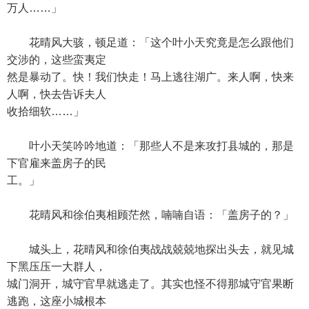
万人……」
花晴风大骇，顿足道：「这个叶小天究竟是怎么跟他们
交涉的，这些蛮夷定
然是暴动了。快！我们快走！马上逃往湖广。来人啊，快来
人啊，快去告诉夫人
收拾细软……」
叶小天笑吟吟地道：「那些人不是来攻打县城的，那是
下官雇来盖房子的民
工。」
花晴风和徐伯夷相顾茫然，喃喃自语：「盖房子的？」
城头上，花晴风和徐伯夷战战兢兢地探出头去，就见城
下黑压压一大群人，
城门洞开，城守官早就逃走了。其实也怪不得那城守官果断
逃跑，这座小城根本