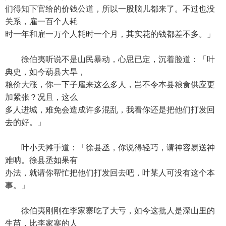
们得知下官给的价钱公道，所以一股脑儿都来了。不过也没
关系，雇一百个人耗
时一年和雇一万个人耗时一个月，其实花的钱都差不多。」
徐伯夷听说不是山民暴动，心思已定，沉着脸道：「叶
典史，如今葫县大旱，
粮价大涨，你一下子雇来这么多人，岂不令本县粮食供应更
加紧张？况且，这么
多人进城，难免会造成许多混乱，我看你还是把他们打发回
去的好。」
叶小天摊手道：「徐县丞，你说得轻巧，请神容易送神
难呐。徐县丞如果有
办法，就请你帮忙把他们打发回去吧，叶某人可没有这个本
事。」
徐伯夷刚刚在李家寨吃了大亏，如今这批人是深山里的
生苗，比李家寨的人