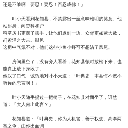
还是不够啊！要忍！要忍！百忍成佛！」
叶小天看到花知县，不禁露出一丝意味难明的笑意。他
站起身，向吏科和户
科掌房书吏摆了摆手，让他们退到一边。众胥吏如蒙大赦，
赶紧溜之大吉。眼见
这房中气氛不对，他们这些小鱼小虾可不想沾了风尾。
房间里空了，没有旁人看着，花知县顿时放松下来，也
能真正放下身段了。
他叹了口气，诚恳地对叶小天道：「叶典史，本县悔不该不
听你的忠言啊！」
叶小天随手提过一把椅子，在花知县对面坐了，讶然
道：「大人何出此言？」
花知县道：「叶典史，你为人机警，善于权变。高李两
寨之争，由你出面调