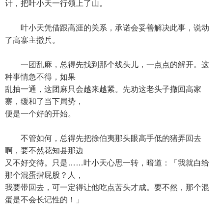
计，把叶小天一行领上了山。
叶小天凭借跟高涯的关系，承诺会妥善解决此事，说动
了高寨主撤兵。
一团乱麻，总得先找到那个线头儿，一点点的解开。这
种事情急不得，如果
乱抽一通，这团麻只会越来越紧。先劝这老头子撤回高家
寨，缓和了当下局势，
便是一个好的开始。
不管如何，总得先把徐伯夷那头眼高手低的猪弄回去
啊，要不然花知县那边
又不好交待。只是……叶小天心思一转，暗道：「我就白给
那个混蛋揩屁股？人，
我要带回去，可一定得让他吃点苦头才成。要不然，那个混
蛋是不会长记性的！」