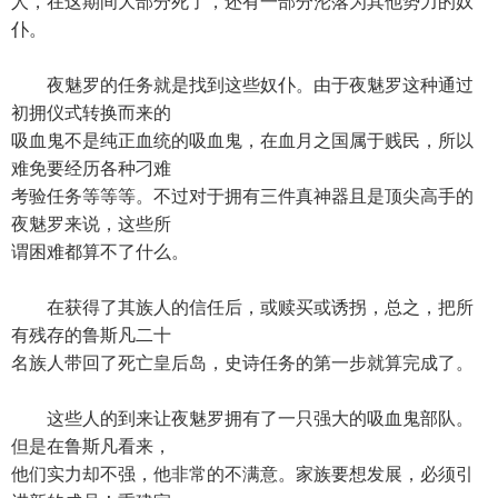
人，在这期间大部分死了，还有一部分沦落为其他势力的奴
仆。
夜魅罗的任务就是找到这些奴仆。由于夜魅罗这种通过
初拥仪式转换而来的
吸血鬼不是纯正血统的吸血鬼，在血月之国属于贱民，所以
难免要经历各种刁难
考验任务等等等。不过对于拥有三件真神器且是顶尖高手的
夜魅罗来说，这些所
谓困难都算不了什么。
在获得了其族人的信任后，或赎买或诱拐，总之，把所
有残存的鲁斯凡二十
名族人带回了死亡皇后岛，史诗任务的第一步就算完成了。
这些人的到来让夜魅罗拥有了一只强大的吸血鬼部队。
但是在鲁斯凡看来，
他们实力却不强，他非常的不满意。家族要想发展，必须引