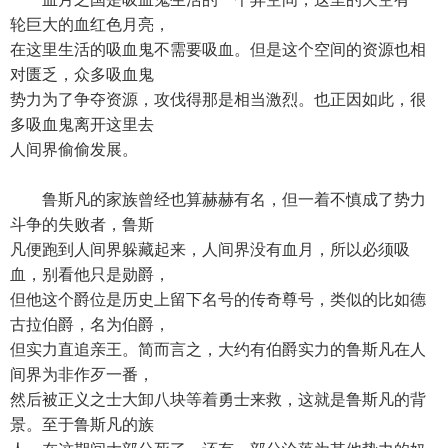
轮巨大的血红色月亮，
在这里生活的吸血鬼不需要吸血。但是这个空间的资源也相
对匮乏，众多吸血鬼
势力为了争夺资源，攻伐得那是相当激烈。也正因如此，很
多吸血鬼离开这里去
人间界偷偷发展。
鲁斯凡的家族曾经也算赫赫有名，但一着不慎成了势力
斗争的失败者，鲁斯
凡便跑到人间界躲藏起来，人间界没有血月，所以必须吸
血，别看他只是勋爵，
但他这个爵位是历史上留下名号的传奇尊号，类似的比如德
古拉伯爵，名为伯爵，
但实力直追亲王。简而言之，大约有伯爵实力的鲁斯凡在人
间界为非作歹一番，
然后被正义之士大卸八块等着勇士来救，这就是鲁斯凡的背
景。至于鲁斯凡的族