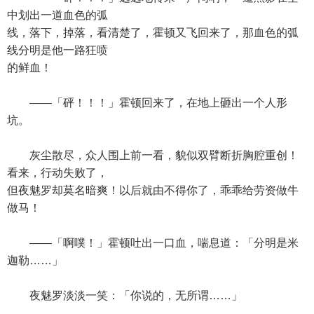
中划出一道血色的弧
线，落下，掉落，看清楚了，霍顿又飞回来了，那血色的弧
线分明是他一路狂喷
的鲜血！
——「砰！！！」霍顿回来了，在地上砸出一个人形
坑。
灰尘散尽，众人围上前一看，貌似双臂断折胸腔重创！
看来，行动失败了，
但夜魅罗却莫名暗爽！以后就由不得你了，乖乖给劳资做牛
做马！
——「啊噗！」霍顿吐出一口血，喘息道：「分明是米
迦勒……」
夜魅罗淡淡一笑：「你说的，无所谓……」