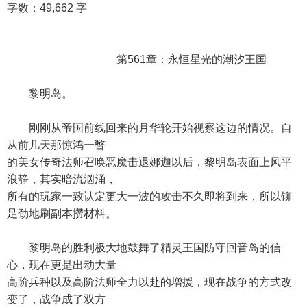
字数：49,662 字
第561章：永恒星光的潮汐王国
黎明岛。
刚刚从帝国前线回来的月华轮开始视察这边的情况。自
从前几天那惊鸿一瞥
的美女传奇法师召唤恶魔击退娜迦以后，黎明岛表面上风平
浪静，其实暗流汹涌，
所有的玩家一致认定更大一波的攻击不久即将到来，所以铆
足劲地刷副本攒材料。
黎明岛的胜利极大地鼓舞了精灵王国防守回音岛的信
心，现在更是出动大量
高阶兵种以及高阶法师全力以赴的增援，现在战争的方式改
变了，战争成了双方