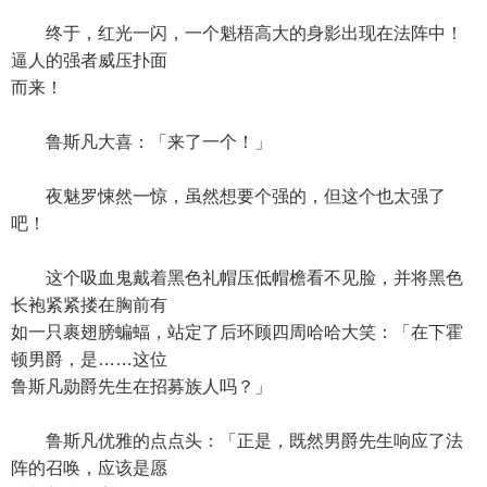
终于，红光一闪，一个魁梧高大的身影出现在法阵中！
逼人的强者威压扑面
而来！
鲁斯凡大喜：「来了一个！」
夜魅罗悚然一惊，虽然想要个强的，但这个也太强了
吧！
这个吸血鬼戴着黑色礼帽压低帽檐看不见脸，并将黑色
长袍紧紧搂在胸前有
如一只裹翅膀蝙蝠，站定了后环顾四周哈哈大笑：「在下霍
顿男爵，是……这位
鲁斯凡勋爵先生在招募族人吗？」
鲁斯凡优雅的点点头：「正是，既然男爵先生响应了法
阵的召唤，应该是愿