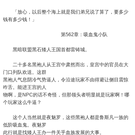
「放心，以后整个海上就是我们弟兄说了算了，要多少
钱有多少钱！」
第562章：吸血鬼小队
黑暗联盟黑石矮人王国首都雷铸城。
二十多名黑袍人从王宫中肃然而出，皇宫中的官员在大
门口列队欢送。这群
黑袍人气息阴冷气势逼人，令沿途玩家不由得避让侧目震惊
咋舌。能进王宫的人
物啊，是NPC的话不奇怪，但那领头者明显就是玩家啊！哪
个玩家这么牛逼？
这个人当然就是夜魅罗，这些黑袍人都是鲁斯凡一族的
低阶吸血鬼。夜魅罗
此行就是找矮人王办一件关乎血族发展的大事。