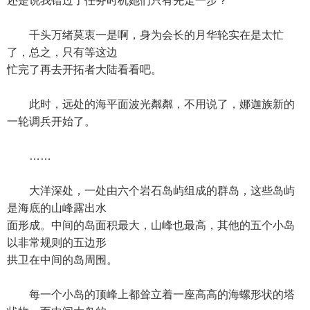
还是说我错过了任务时机她们只有先走一步？
千头万绪莫衷一是啊，身为会长的月华轮实在是太忙
了，总之，只有等这边
忙完了再去开拓者大陆看看吧。
此时，远处的海平面波光粼粼，不用说了，娜迦族新的
一轮调兵开始了。
……
大洋深处，一处由六个岩石岛屿组成的群岛，这些岛屿
是海底的山峰露出水
面形成。中间的岛面积最大，山峰也最高，其他的五个小岛
以非常规则的五边形
拱卫在中间的岛周围。
每一个小岛的顶峰上都耸立着一座高高的海螺形状的塔