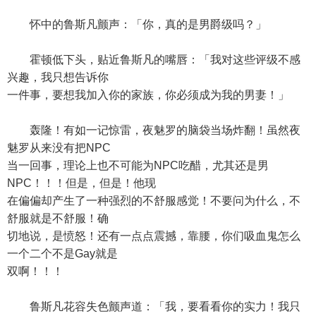
怀中的鲁斯凡颤声：「你，真的是男爵级吗？」
霍顿低下头，贴近鲁斯凡的嘴唇：「我对这些评级不感
兴趣，我只想告诉你
一件事，要想我加入你的家族，你必须成为我的男妻！」
轰隆！有如一记惊雷，夜魅罗的脑袋当场炸翻！虽然夜
魅罗从来没有把NPC
当一回事，理论上也不可能为NPC吃醋，尤其还是男
NPC！！！但是，但是！他现
在偏偏却产生了一种强烈的不舒服感觉！不要问为什么，不
舒服就是不舒服！确
切地说，是愤怒！还有一点点震撼，靠腰，你们吸血鬼怎么
一个二个不是Gay就是
双啊！！！
鲁斯凡花容失色颤声道：「我，要看看你的实力！我只