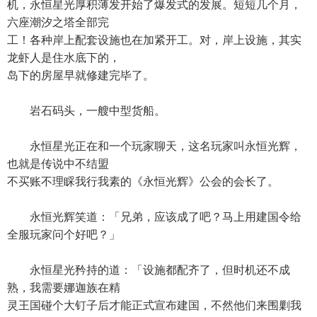
机，永恒星光厚积薄发开始了爆发式的发展。短短几个月，
六座潮汐之塔全部完
工！各种岸上配套设施也在加紧开工。对，岸上设施，其实
龙虾人是住水底下的，
岛下的房屋早就修建完毕了。
岩石码头，一艘中型货船。
永恒星光正在和一个玩家聊天，这名玩家叫永恒光辉，
也就是传说中不结盟
不买账不理睬我行我素的《永恒光辉》公会的会长了。
永恒光辉笑道：「兄弟，应该成了吧？马上用建国令给
全服玩家问个好吧？」
永恒星光矜持的道：「设施都配齐了，但时机还不成
熟，我需要娜迦族在精
灵王国碰个大钉子后才能正式宣布建国，不然他们来围剿我