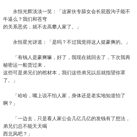
永恒光辉淡淡一笑：「这家伙专舔女会长屁股沟子能不
牛逼么？我们和苍穹
的关系恶劣，就不去高攀人家了。」
永恒星光讶道：「是吗？不过我觉得这人挺豪爽的。」
「有钱人是豪爽嘛，好了，我现在就回去了，下次我再
秘密运一船货过来，
这些可是弟兄们的棺材本，我们这些弟兄以后就指望你罩
了。」
「哈哈，嘴上说不怕人家，身体还是老实地知道怕了
啊？」
「一边去，只是看人家公会几亿几亿的发钱有了想法，
弟兄们总不能天天喝
西北风吧？」