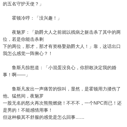
的五名守护天使？」
霍顿冷哼：「没兴趣！」
夜魅罗：「勋爵大人之前就以残病之躯击杀了其中的两
位，若是你能击杀剩
下的两位，那才，那才有资格娶勋爵大人！」靠，这话出口
我怎么感觉一阵揪心？！
鲁斯凡惊怒道：「小混蛋没良心，你胆敢决定我的婚
事！啊——」
鲁斯凡发出一声痛苦的惊叫，显然，是霍顿用力搂伤了
他。猛然间，夜魅罗
一股无名的怒火再次熊熊燃烧！不不不，一个NPC而已！还
是男的！不能感情用事！
但这种极其不舒服的感觉是怎么回事……