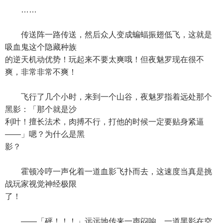
……
传送阵一路传送，然后众人变成蝙蝠振翅低飞，这就是
吸血鬼这个隐藏种族
的逆天机动优势！玩起来不要太爽哦！但夜魅罗现在很不
爽，非常非常不爽！
飞行了几个小时，来到一个山谷，夜魅罗指着远处那个
黑影：「那个就是沙
利叶！擅长法术，肉搏不行，打他的时候一定要贴身紧逼
——」嗯？为什么是黑
影？
霍顿冷哼一声化着一道血影飞扑而去，这速度当真是挑
战玩家视觉神经极限
了！
——「砰！！！」远远地传来一声闷响，一道黑影在空