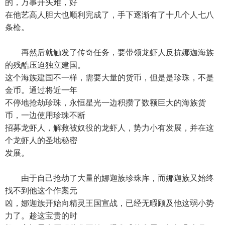
的，万事开头难，好
在他艺高人胆大也顺利完成了，手下逐渐有了十几个人七八
条枪。
再然后就触发了传奇任务，要带领龙虾人反抗娜迦海族
的残酷压迫独立建国。
这个海族建国不一样，需要大量的货币，但是是珍珠，不是
金币。通过将近一年
不停地抢劫珍珠，永恒星光一边积攒了数额巨大的海族货
币，一边使用珍珠不断
招募龙虾人，解救被奴役的龙虾人，势力小有发展，并在这
个龙虾人的圣地秘密
发展。
由于自己抢劫了大量的娜迦族珍珠库，而娜迦族又始终
找不到他这个作案元
凶，娜迦族开始向精灵王国宣战，已经无暇顾及他这弱小势
力了。趁这宝贵的时