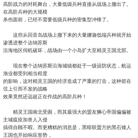
高阶战力的对耗舞台，大量低级兵种直接从战场上撤出了。
在高阶兵种的大规模
杀伤面前，已经不需要低级兵种的密集型冲锋了。
这些从回音岛战场上撤下来的大量娜迦低端兵种就开始
渗透进整个达纳苏斯
沿海地区伺机破坏，战场由一个小岛扩大至精灵王国北部。
现在整个达纳苏斯沿海城镇都处于一级设防状态，航运
渔业都受到相当程度
的影响，这对精灵王国的经济造成了严重的打击，这种箭在
弦上引而不发的战略
效果竟然还远超正在作战的高阶兵种！
精灵王国南北受困，而其最强大的盟友狮心帝国偏偏被
主城瘟疫加兽人入侵
搞得自顾不暇。而更糟糕的消息是，黑暗联盟方的黑石矮人
王国也开始响应形势，