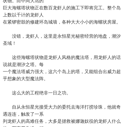
状物。而中间大岛的
巨大海螺塔状物正在数百龙虾人的施工下即将完工。整个岛
上数以千计的龙虾人
在紧锣密鼓的修建环岛城墙，各种大大小小的海螺状房屋。
没错，龙虾人，这里是永恒星光秘密经营的地盘，潮汐
圣域！
这些海螺塔状物是龙虾人风格的魔法塔，用龙虾人的话
说就是潮汐之塔。每
一个魔法塔威力强大，这六个岛上的塔，又能组合出威力超
乎想象的大型魔法阵。
这么大的工程绝非一日之功。
自从永恒星光接受大力的委托去海洋打捞珍珠，他就奇
遇连连，触发了一系
列龙虾人的高难任务，大多是拯救被娜迦奴役的龙虾人什么