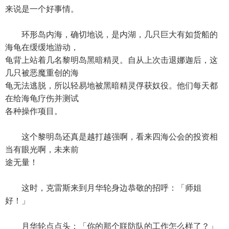
来说是一个好事情。
环形岛内海，确切地说，是内湖，几只巨大有如货船的
海龟在缓缓地游动，
龟背上站着几名黎明岛黑暗精灵。自从上次击退娜迦后，这
几只被恶魔重创的海
龟无法逃脱，所以轻易地被黑暗精灵俘获奴役。他们每天都
在给海龟疗伤并测试
各种操作项目。
这个黎明岛还真是越打越强啊，看来四海公会的投资相
当有眼光啊，未来前
途无量！
这时，克雷斯来到月华轮身边恭敬的招呼：「师姐
好！」
月华轮点点头：「你的那个联防队的工作怎么样了？」