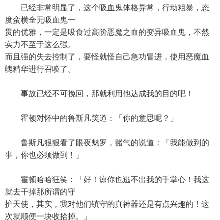
已经非常明显了，这个吸血鬼体格异常，行动粗暴，态
度蛮横全无吸血鬼一
贯的优雅，一定是吸食过高阶恶魔之血的变异吸血鬼，不然
实力不至于这么强。
而且强的失去控制了，要怪就怪自己急功冒进，使用恶魔血
魄精华进行召唤了。
事故已经不可挽回，那就利用他达成我的目的吧！
霍顿对怀中的鲁斯凡笑道：「你的意思呢？」
鲁斯凡狠狠看了眼夜魅罗，赌气的说道：「我能做到的
事，你也必须做到！」
霍顿哈哈狂笑：「好！谅你也逃不出我的手掌心！我这
就去干掉那所谓的守
护天使，其实，我对他们镇守的真神器还是有点兴趣的！这
次就顺便一块收拾掉。」