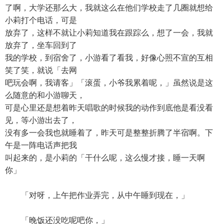
了啊，大学还那么大，我就这么在他们学校走了几圈就想给
小莉打个电话，可是
放弃了，这样不就让小莉知道我在跟踪么，想了一会，我就
放弃了，坐车回到了
我的学校，到宿舍了，小游看了看我，好像心照不宣的互相
笑了笑，就说「去网
吧玩会啊，我请客」「滚蛋，小爷我累着呢，」虽然说是这
么随意的和小游聊天，
可是心里还是想着昨天唱歌的时候我的动作到底他是看没看
见，等小游出去了，
没有多一会我也就睡着了，昨天可是整整折腾了半宿啊。下
午是一阵电话声把我
叫起来的，是小莉的「干什么呢，这么慢才接，睡一天啊
你」
「对呀，上午把作业弄完，从中午睡到现在，」
「晚饭还没吃呢吧你，」