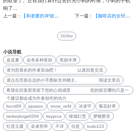
的欲望了。正在我打算扑过去扒光小莉的时候，小莉的手机
响了…
上一篇：
【和老婆的3P故事】（01
下一篇：
【咖啡店的女经理】【作者：boy1989sex】
2029xx
小说导航
皮皮夏
会有多种奖励
奖励丰厚
请为您喜欢的作者加油吧！ 认真回复交流
请点击页面右边的小手图标支持楼主。 阅读文章后
希望在回复那里留下您的心得感受 您的留言哪怕只是一
个建议都会成为作者创作的动力
burst89
ppaaoo
snow_xefd
冰凌宇
菊花好养
tankeyboge0204
keyprca
绫城幻雪
梦晓辉音
红莲玉露
皇者邪帝
不详
但是
kudo123