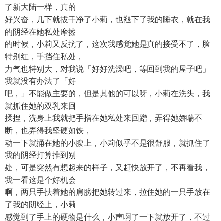
了新大陆一样，真的
好兴奋，几下就拔干净了小莉，也褪下了我的睡衣，就在我
的阴经在她私处摩擦
的时候，小莉又反抗了，这次我感觉她是真的接受不了，脸
特别红，手挡住私处，
力气也特别大，对我说「好好洗澡吧，等回到我的屋子吧」
我就没有办法了「好
吧，」不能做主要的，但是其他的可以呀，小莉在洗头，我
就抓住她的双乳来回
揉捏，洗身上我就把手指在她私处来回蹭，弄得她娇喘不
断，也弄得我坚硬如铁，
动一下就捅在她的小腹上，小莉似乎不是很舒服，就抓住了
我的阴经打算推到别
处，可是突然有想起来的样子，又赶快放开了，不再看我，
我一看这是个好机会
啊，两只手扶着她的肩膀把她转过来，拉住她的一只手放在
了我的阴经上，小莉
感觉到了手上的硬物是什么，小声啊了一下就放开了，不过