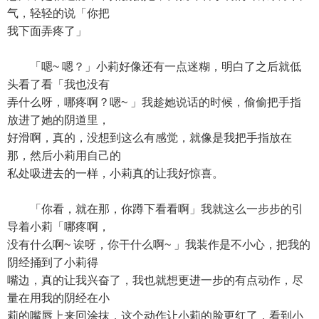
气，轻轻的说「你把
我下面弄疼了」
「嗯~ 嗯？」小莉好像还有一点迷糊，明白了之后就低
头看了看「我也没有
弄什么呀，哪疼啊？嗯~ 」我趁她说话的时候，偷偷把手指
放进了她的阴道里，
好滑啊，真的，没想到这么有感觉，就像是我把手指放在
那，然后小莉用自己的
私处吸进去的一样，小莉真的让我好惊喜。
「你看，就在那，你蹲下看看啊」我就这么一步步的引
导着小莉「哪疼啊，
没有什么啊~ 诶呀，你干什么啊~ 」我装作是不小心，把我的
阴经捅到了小莉得
嘴边，真的让我兴奋了，我也就想更进一步的有点动作，尽
量在用我的阴经在小
莉的嘴唇上来回涂抹，这个动作让小莉的脸更红了，看到小