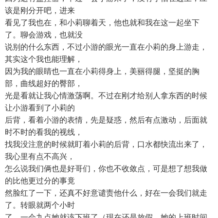
该是刚分开吧，进来
看见了我也在，和小莉聊着天，他也就和我在这一起坐下
了。聊会游戏，也就没
说别的什么东西，不过小游的眼光一直在小莉的身上游走，
其实这个我也能理解，
因为我的眼睛也一直在小莉得身上，美丽得腿，坚挺的胸
部，曲线超好的臀部，
光是看就让我心情激荡啊。不过在刚才给别人拿东西的时候
让小游看到了小莉的
后背，看着小游的表情，先是疑惑，然后有点激动，后面就
时不时的看我的视线，
找我没注意的时候就盯着小莉的后背，口水都快流出来了，
我心里有点不高兴，
怎么说我们俩也是好哥们，你也不收敛点，可是想了想我做
的比他更过分的事竟
然脸红了一下，还真不好意谴责他什么，好在一会我们就走
了。转眼就两个小时
了，一会九点她就该下班了（现在还是放假，她的上班时间