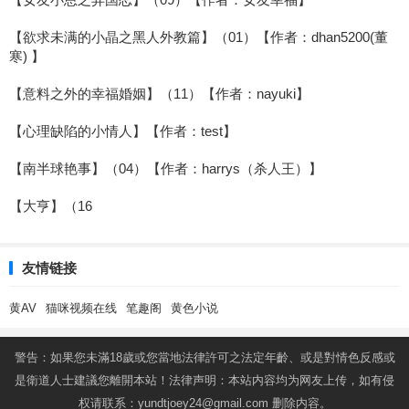
【欲求未满的小晶之黑人外教篇】（01）【作者：dhan5200(董
寒) 】
【意料之外的幸福婚姻】（11）【作者：nayuki】
【心理缺陷的小情人】【作者：test】
【南半球艳事】（04）【作者：harrys（杀人王）】
【大亨】（16
友情链接
黄AV
猫咪视频在线
笔趣阁
黄色小说
警告：如果您未滿18歲或您當地法律許可之法定年齡、或是對情色反感或
是衛道人士建議您離開本站！法律声明：本站内容均为网友上传，如有侵
权请联系：
yundtjoey24@gmail.com
删除内容。