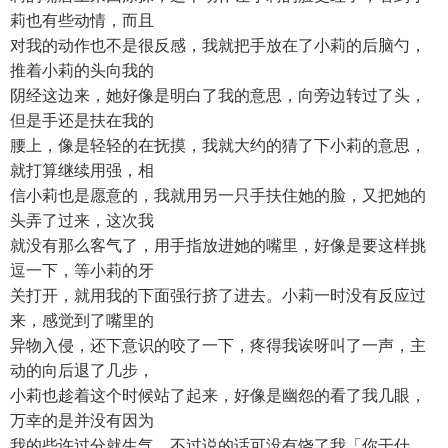
莉也有些动情，而且
对我的动作也不是很反感，我就把手放在了小莉的后脑勺，
推着小莉的头向我的
阴经这边来，她好像是明白了我的意思，向旁边转过了头，
但是手还是扶在我的
腰上，像是轻轻的在抚摸，我就大约的猜了下小莉的意思，
就打算继续用强，相
信小莉也是愿意的，我就用另一只手扶住她的脸，又把她的
头弄了过来，这次我
就没有那么客气了，用手指放进她的嘴里，好像是要这样挑
逗一下，等小莉的牙
关打开，就用我的下面强行挤了进去。小莉一时没有反应过
来，感觉到了嘴里的
异物入侵，还下意识的咬了一下，疼得我诶呀叫了一声，主
动的向后退了几步，
小莉也趁着这个时候站了起来，好像是幽怨的看了我几眼，
万幸的是并没有因为
我的些许过分就生气，不过说的话可没有饶了我「你干什