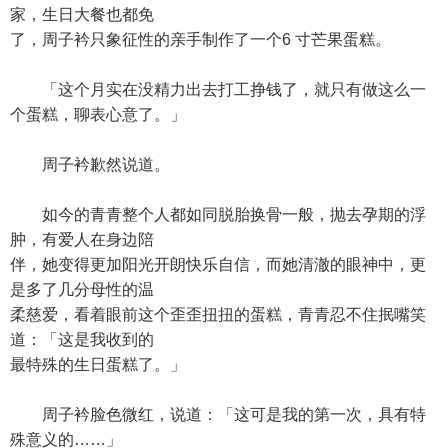
家，生日大餐也都免
了，周子衿只象征性的亲手制作了一个6 寸芒果蛋糕。
「这个月实在没精力出去打工挣钱了，就只有做这么一
个蛋糕，聊表心意了。」
周子衿歉然说道。
如今的青青整个人都如同脱胎换骨一般，抛去孕期的浮
肿，有爱人在身边陪
伴，她变得更加阳光开朗快乐自信，而她清澈的眼神中，更
是多了几分母性的温
柔慈爱，看着眼前这个歪歪扭扭的蛋糕，青青忍不住抿嘴笑
道：「这是我收到的
最特殊的生日蛋糕了。」
周子衿脸色微红，说道：「这可是我的第一次，具有特
殊意义的……」