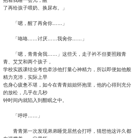
抱着我睡一会儿，醒
了再给孩子喂奶、换尿布。」
「嗯，醒了再肏你……」
「咯咯……讨厌……我肏你……」
「嗯，青青肏我……」这些天，走子衿不但要照顾青
青、艾艾和两个孩子，
学校实践课结业考也牵涉他打量心神精力，所以即便如他般
精力充沛，实际上早
也身心疲惫不堪，如今在青青姐姐怀抱里，他的心得到充分
的放松，几乎在几秒
钟时间内就陷入到酣眠之中。
「呼呼……」
青青第一次发现弟弟睡觉居然会打呼，猜想他这许久都