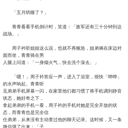
「五月哄睡了？」
青青看看手机倒计时，笑道：「敌军还有三十分钟到达
战场。」
周子衿听姐姐这么说，也就不再猴急，姐弟俩在床边对
面而坐，青青骑在男
人腿上问道：「一身烟火气，快去洗个澡去。」
「嗯！」周子衿答应一声，进入了浴室，很快「哗哗」
的水声响起。青青听
见弟弟手机屏幕一闪，在家里他们都习惯了将手机调到静音
状态，她好奇之下，
拿起弟弟的手机一看，周子衿的手机对她是完全开放的状
态，而青青也是完全信
任弟弟，从来没有主动查过他的聊天记录。这时候，又一条
微信弹了出来：「子