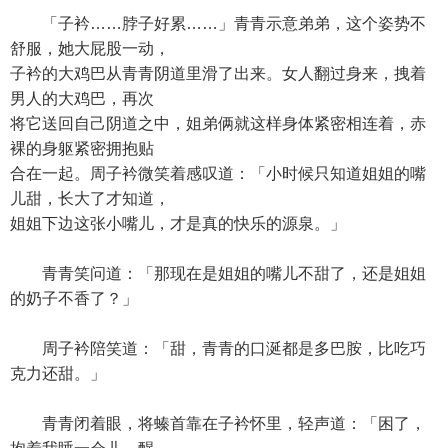
「子衿……脖子好累……」青青示意弟弟，这个姿势不
舒服，她大屁股一动，
子衿的大鸡巴从青青阴道里滑了出来。女人翻过身来，拽着
男人的大鸡巴，再次
将它送回自己阴道之中，姐弟俩就这样身体紧密相连着，赤
裸的身躯紧密拥抱贴
合在一起。周子衿微笑着感叹道：「小时候只知道姐姐的嘴
儿甜，长大了才知道，
姐姐下边这张小嘴儿，才是真的快乐的源泉。」
青青笑问道：「那现在是姐姐的嘴儿不甜了，还是姐姐
的奶子不香了？」
周子衿陪笑道：「甜，青青的口涎都是多巴胺，比吃巧
克力还甜。」
青青闭着眼，将螓首靠在子衿怀里，轻声道：「困了，