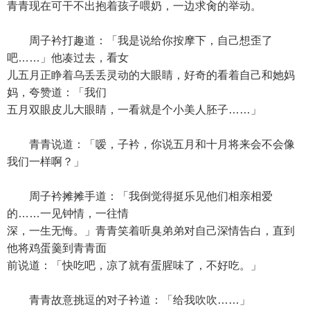
青青现在可干不出抱着孩子喂奶，一边求肏的举动。
周子衿打趣道：「我是说给你按摩下，自己想歪了
吧……」他凑过去，看女
儿五月正睁着乌丢丢灵动的大眼睛，好奇的看着自己和她妈
妈，夸赞道：「我们
五月双眼皮儿大眼睛，一看就是个小美人胚子……」
青青说道：「嗳，子衿，你说五月和十月将来会不会像
我们一样啊？」
周子衿摊摊手道：「我倒觉得挺乐见他们相亲相爱
的……一见钟情，一往情
深，一生无悔。」青青笑着听臭弟弟对自己深情告白，直到
他将鸡蛋羹到青青面
前说道：「快吃吧，凉了就有蛋腥味了，不好吃。」
青青故意挑逗的对子衿道：「给我吹吹……」