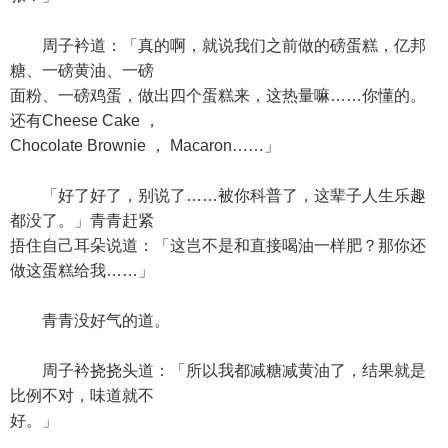
周子衿道：「真的啊，就说我们之前做的磅蛋糕，亿邦
糖、一磅黄油、一磅
面粉、一磅鸡蛋，做出四个蛋糕来，这热量嘛……你懂的。
还有Cheese Cake ，
Chocolate Brownie ， Macaron……」
「好了好了，别说了……被你科普了，这辈子人生乐趣
都没了。」青青赶紧
捂住自己耳朵说道：「这岂不是和直接喝油一样肥？那你还
做这蛋糕给我……」
青青没好气的道。
周子衿挠挠头道：「所以我都减糖减黄油了，结果就是
比例不对，味道就不
好。」