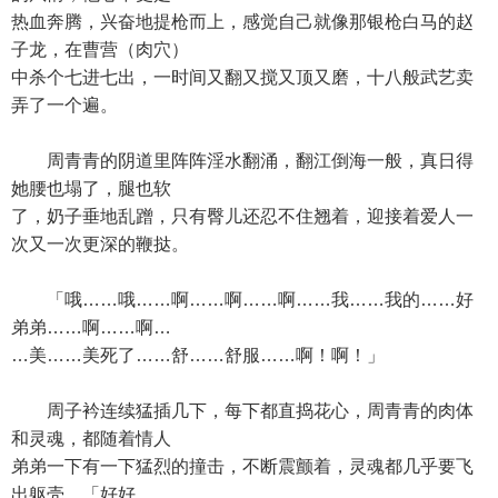
热血奔腾，兴奋地提枪而上，感觉自己就像那银枪白马的赵
子龙，在曹营（肉穴）
中杀个七进七出，一时间又翻又搅又顶又磨，十八般武艺卖
弄了一个遍。
周青青的阴道里阵阵淫水翻涌，翻江倒海一般，真日得
她腰也塌了，腿也软
了，奶子垂地乱蹭，只有臀儿还忍不住翘着，迎接着爱人一
次又一次更深的鞭挞。
「哦……哦……啊……啊……啊……我……我的……好
弟弟……啊……啊…
…美……美死了……舒……舒服……啊！啊！」
周子衿连续猛插几下，每下都直捣花心，周青青的肉体
和灵魂，都随着情人
弟弟一下有一下猛烈的撞击，不断震颤着，灵魂都几乎要飞
出躯壳。「好好……