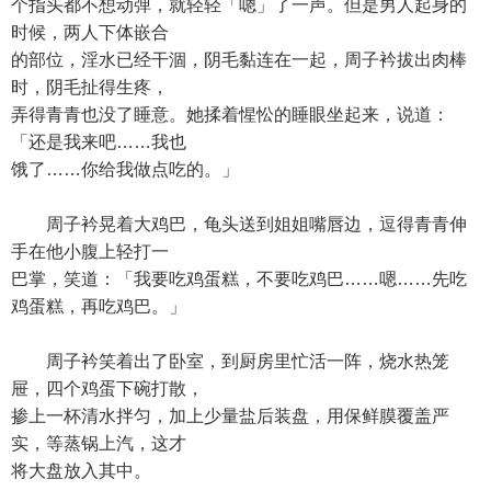
个指头都不想动弹，就轻轻「嗯」了一声。但是男人起身的
时候，两人下体嵌合
的部位，淫水已经干涸，阴毛黏连在一起，周子衿拔出肉棒
时，阴毛扯得生疼，
弄得青青也没了睡意。她揉着惺忪的睡眼坐起来，说道：
「还是我来吧……我也
饿了……你给我做点吃的。」
周子衿晃着大鸡巴，龟头送到姐姐嘴唇边，逗得青青伸
手在他小腹上轻打一
巴掌，笑道：「我要吃鸡蛋糕，不要吃鸡巴……嗯……先吃
鸡蛋糕，再吃鸡巴。」
周子衿笑着出了卧室，到厨房里忙活一阵，烧水热笼
屉，四个鸡蛋下碗打散，
掺上一杯清水拌匀，加上少量盐后装盘，用保鲜膜覆盖严
实，等蒸锅上汽，这才
将大盘放入其中。