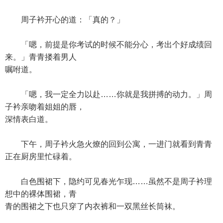
周子衿开心的道：「真的？」
「嗯，前提是你考试的时候不能分心，考出个好成绩回
来。」青青搂着男人
嘱咐道。
「嗯，我一定全力以赴……你就是我拼搏的动力。」周
子衿亲吻着姐姐的唇，
深情表白道。
下午，周子衿火急火燎的回到公寓，一进门就看到青青
正在厨房里忙碌着。
白色围裙下，隐约可见春光乍现……虽然不是周子衿理
想中的裸体围裙，青
青的围裙之下也只穿了内衣裤和一双黑丝长筒袜。