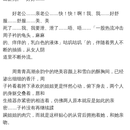
好老公……亲老公……快！快！啊！我、我……好舒
服……舒服……美、美
死了……我、我要泄、泄了……唔、唔……「一股热流冲击
周子衿的龟头，麻麻
的、痒痒的，乳白色的液体」咕叽咕叽「的，伴随着男人不
断的抽插，从女人阴
道里不断外流。
周青青高潮余韵中的绝美容颜上和雪白的酥胸间，已经
渗出细细的香汗，周
子衿看着胯下承欢的姐姐更是怦然心动，俯下身去，两个人
的身躯交叠着，唇和
生殖器亦紧密的相连着，仿佛两人原本就应是如此的亲
密……子衿没有再继续蹂
躏姐姐的肉穴，而就是这样贴心的从背后拥抱着她，和她亲
吻。