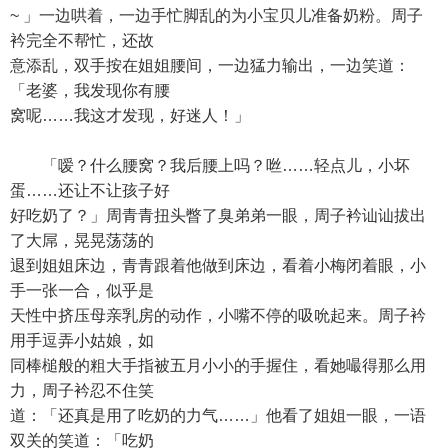
~ 」一边哄着，一边手忙脚乱的为小宝贝儿准备奶粉。周子
衿完全不帮忙，还故
意添乱，双手按在姐姐腰间，一边猛力输出，一边笑道：
「老婆，我发现你有腰
窝呢……我这才发现，好迷人！」
「嗳？什么腰窝？我后腰上吗？咝……轻点儿，小坏
蛋……还让不让孩子好
好吃奶了？」周青青扭头瞥了臭弟弟一眼，周子衿讪讪拔出
了大屌，晃晃荡荡的
退到姐姐床边，青青跟着他做到床边，看着小梅闭着眼，小
手一张一合，似乎是
天性中挤压母亲乳房的动作，小嘴不停的吸吮起来。周子衿
用手逗弄小姑娘，如
同棒槌般的粗大手指被五月小小的手握住，看她嘬得那么用
力，周子衿忍不住笑
道：「还真是用了吃奶的力气……」他看了姐姐一眼，一语
双关的笑道：「吃奶