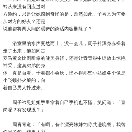
衿从来没有回应过对
方邀约，只是让她感到奇怪的是，既然如此，子衿又为何要
加对方的好友？还是
说他都将两人间的暧昧的谈话内容删除了？
浴室里的水声戛然而止，没一会儿，周子衿浑身赤裸着
走了出来，他如同古
罗马黄金比例雕像的健美身躯，还是让青青眼中绽放出惊艳
神采，这臭弟弟的身
体，真是百看、千看都不会厌，怪不得那些小姑娘各个像是
小飞蛾扑火般的，向
着自己男人扑过来。
周子衿见姐姐手里拿着自己手机也不慌，笑问道：「查
岗呢？有发现没？」
周青青道：「有啊，有个漂亮妹妹约你共进晚餐，我替
你问了句，结果人家