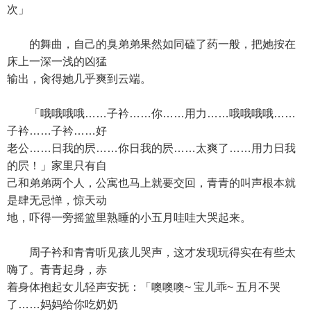
次」
的舞曲，自己的臭弟弟果然如同磕了药一般，把她按在
床上一深一浅的凶猛
输出，肏得她几乎爽到云端。
「哦哦哦哦……子衿……你……用力……哦哦哦哦……
子衿……子衿……好
老公……日我的屄……你日我的屄……太爽了……用力日我
的屄！」家里只有自
己和弟弟两个人，公寓也马上就要交回，青青的叫声根本就
是肆无忌惮，惊天动
地，吓得一旁摇篮里熟睡的小五月哇哇大哭起来。
周子衿和青青听见孩儿哭声，这才发现玩得实在有些太
嗨了。青青起身，赤
着身体抱起女儿轻声安抚：「噢噢噢~ 宝儿乖~ 五月不哭
了……妈妈给你吃奶奶