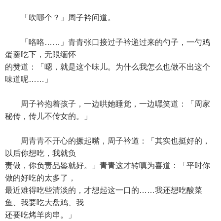
「吹哪个？」周子衿问道。
「咯咯……」青青张口接过子衿递过来的勺子，一勺鸡
蛋羹吃下，无限缅怀
的赞道：「嗯，就是这个味儿。为什么我怎么也做不出这个
味道呢……」
周子衿抱着孩子，一边哄她睡觉，一边嘿笑道：「周家
秘传，传儿不传女的。」
周青青不开心的撅起嘴，周子衿道：「其实也挺好的，
以后你想吃，我就负
责做，你负责品鉴就好。」青青这才转嗔为喜道：「平时你
做的好吃的太多了，
最近难得吃些清淡的，才想起这一口的……我还想吃酸菜
鱼、我要吃大盘鸡、我
还要吃烤羊肉串。」