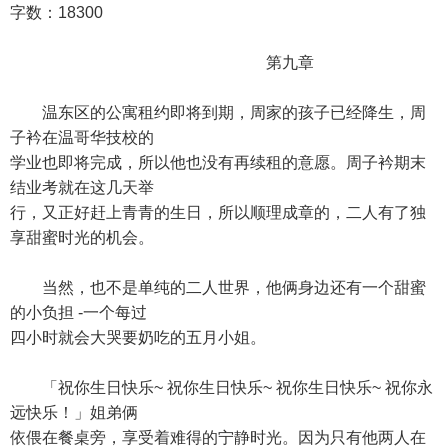
字数：18300
第九章
温东区的公寓租约即将到期，周家的孩子已经降生，周
子衿在温哥华技校的
学业也即将完成，所以他也没有再续租的意愿。周子衿期末
结业考就在这几天举
行，又正好赶上青青的生日，所以顺理成章的，二人有了独
享甜蜜时光的机会。
当然，也不是单纯的二人世界，他俩身边还有一个甜蜜
的小负担 -一个每过
四小时就会大哭要奶吃的五月小姐。
「祝你生日快乐~ 祝你生日快乐~ 祝你生日快乐~ 祝你永
远快乐！」姐弟俩
依偎在餐桌旁，享受着难得的宁静时光。因为只有他两人在