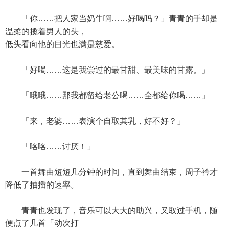
「你……把人家当奶牛啊……好喝吗？」青青的手却是
温柔的揽着男人的头，
低头看向他的目光也满是慈爱。
「好喝……这是我尝过的最甘甜、最美味的甘露。」
「哦哦……那我都留给老公喝……全都给你喝……」
「来，老婆……表演个自取其乳，好不好？」
「咯咯……讨厌！」
一首舞曲短短几分钟的时间，直到舞曲结束，周子衿才
降低了抽插的速率。
青青也发现了，音乐可以大大的助兴，又取过手机，随
便点了几首「动次打