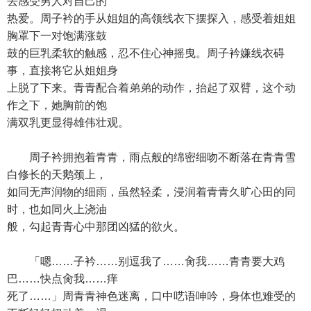
去感受男人对自己的
热爱。周子衿的手从姐姐的高领线衣下摆探入，感受着姐姐
胸罩下一对饱满涨鼓
鼓的巨乳柔软的触感，忍不住心神摇曳。周子衿嫌线衣碍
事，直接将它从姐姐身
上脱了下来。青青配合着弟弟的动作，抬起了双臂，这个动
作之下，她胸前的饱
满双乳更显得雄伟壮观。
周子衿拥抱着青青，雨点般的绵密细吻不断落在青青雪
白修长的天鹅颈上，
如同无声润物的细雨，虽然轻柔，浸润着青青久旷心田的同
时，也如同火上浇油
般，勾起青青心中那团凶猛的欲火。
「嗯……子衿……别逗我了……肏我……青青要大鸡
巴……快点肏我……痒
死了……」周青青神色迷离，口中呓语呻吟，身体也难受的