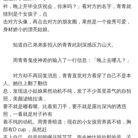
衿，晚上开毕业庆祝会，你来吗？」看对方的名字，青青就
猜到是个女孩子，点
击对方头像，再点击对方的朋友圈，果然是一个俊秀可爱，
身材娇小的漂亮姑娘。
知道自己弟弟多招人的青青此刻深感压力山大。
周青青鬼使神差的输入了一行信息：「晚上去哪儿？」
对方却不再回复消息，青青直觉对方看穿了自己不是本
人。她往上翻了翻信
息，发现这小姑娘果然动机不纯，发了不少茶里茶气的自拍
照，美颜滤镜拉满，
要不就是嘟着嘴、比着剪刀手，要不就是露出深沟的诱惑
照，一看就是对子衿有
着不纯的动机。周青青暗道：现在的小女孩营养真不错，胸
部有D cup ，虽然赶
不上自己，但是却能碾压陈艾艾。而令她比较欣慰的是，子