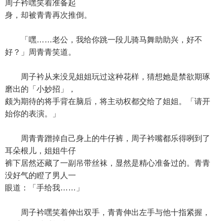
周子衿嘿笑着准备起
身，却被青青再次推倒。
「嘿……老公，我给你跳一段儿骑马舞助助兴，好不
好？」周青青笑道。
周子衿从来没见姐姐玩过这种花样，猜想她是禁欲期琢
磨出的「小妙招」，
颇为期待的将手背在脑后，将主动权都交给了姐姐。「请开
始你的表演。」
周青青蹭掉自己身上的牛仔裤，周子衿嘴都乐得咧到了
耳朵根儿，姐姐牛仔
裤下居然还藏了一副吊带丝袜，显然是精心准备过的。青青
没好气的瞪了男人一
眼道：「手给我……」
周子衿嘿笑着伸出双手，青青伸出左手与他十指紧握，