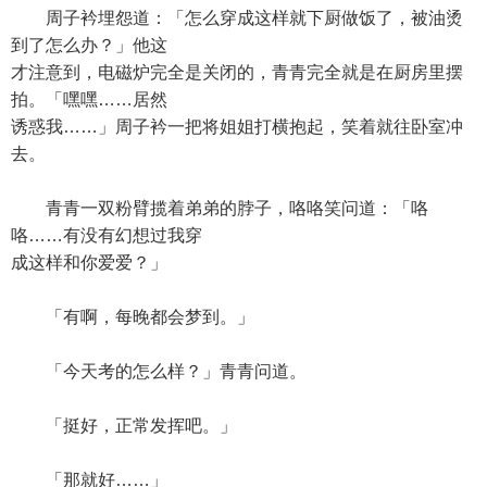
周子衿埋怨道：「怎么穿成这样就下厨做饭了，被油烫
到了怎么办？」他这
才注意到，电磁炉完全是关闭的，青青完全就是在厨房里摆
拍。「嘿嘿……居然
诱惑我……」周子衿一把将姐姐打横抱起，笑着就往卧室冲
去。
青青一双粉臂揽着弟弟的脖子，咯咯笑问道：「咯
咯……有没有幻想过我穿
成这样和你爱爱？」
「有啊，每晚都会梦到。」
「今天考的怎么样？」青青问道。
「挺好，正常发挥吧。」
「那就好……」