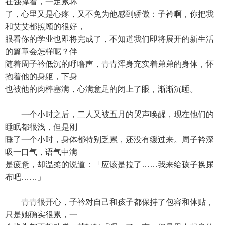
在强撑着，一定累坏
了，心里又是心疼，又不免为他感到骄傲：子衿啊，你把我
和艾艾都照顾的很好，
眼看你的学业也即将完成了，不知道我们即将展开的新生活
的篇章会怎样呢？伴
随着周子衿低沉的呼噜声，青青浑身充实着弟弟的身体，怀
抱着他的身躯，下身
也被他的肉棒塞满，心满意足的闭上了眼，渐渐沉睡。
一个小时之后，二人又被五月的哭声唤醒，现在他们的
睡眠都很浅，但是刚
睡了一个小时，身体都特别乏累，还没有缓过来。周子衿深
吸一口气，语气中满
是疲惫，却温柔的说道：「应该是拉了……我来给孩子换尿
布吧……」
青青很开心，子衿对自己和孩子都保持了包容和体贴，
只是她确实很累，一