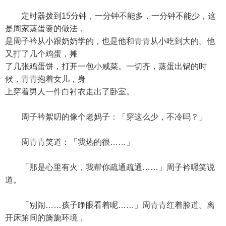
定时器拨到15分钟，一分钟不能多，一分钟不能少，这
是周家蒸蛋羹的做法，
是周子衿从小跟奶奶学的，也是他和青青从小吃到大的。他
又打了几个鸡蛋，摊
了几张鸡蛋饼，打开一包小咸菜。一切齐，蒸蛋出锅的时
候，青青抱着女儿，身
上穿着男人一件白衬衣走出了卧室。
周子衿絮叨的像个老妈子：「穿这么少，不冷吗？」
周青青笑道：「我热的很……」
「那是心里有火，我帮你疏通疏通……」周子衿嘿笑说
道。
「别闹……孩子睁眼看着呢……」周青青红着脸道。离
开床笫间的旖旎环境，