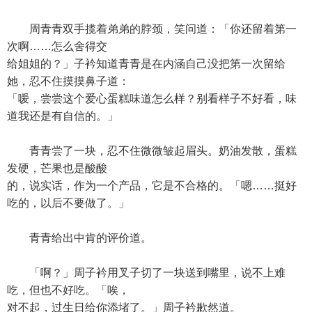
周青青双手揽着弟弟的脖颈，笑问道：「你还留着第一
次啊……怎么舍得交
给姐姐的？」子衿知道青青是在内涵自己没把第一次留给
她，忍不住摸摸鼻子道：
「嗳，尝尝这个爱心蛋糕味道怎么样？别看样子不好看，味
道我还是有自信的。」
青青尝了一块，忍不住微微皱起眉头。奶油发散，蛋糕
发硬，芒果也是酸酸
的，说实话，作为一个产品，它是不合格的。「嗯……挺好
吃的，以后不要做了。」
青青给出中肯的评价道。
「啊？」周子衿用叉子切了一块送到嘴里，说不上难
吃，但也不好吃。「唉，
对不起，过生日给你添堵了。」周子衿歉然道。