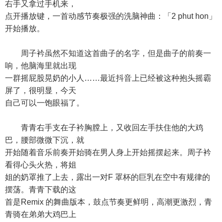
右手又拿过手机来，
点开播放键，一首动感节奏极强的洗脑神曲：「2 phut hon」
开始播放。
周子衿虽然不知道这首曲子的名字，但是曲子的前奏一
响，他脑海里就出现
一群摇屁股晃奶的小人……最近抖音上已经被这种抱头摇霸
屏了，很明显，今天
自己可以一饱眼福了。
青青右手支在子衿胸膛上，又收回左手扶住他的大鸡
巴，腰部微微下沉，就
开始随着音乐前奏开始骑在男人身上开始摇摆起来。周子衿
看得心头火热，将姐
姐的奶罩推了上去，露出一对F 罩杯的巨乳在空中有规律的
摆荡。青青下载的这
首是Remix 的舞曲版本，鼓点节奏更鲜明，高潮更激烈，青
青骑在弟弟大鸡巴上