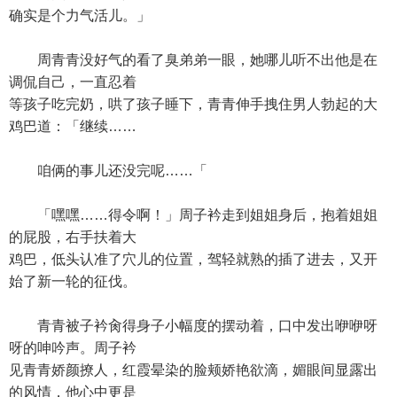
确实是个力气活儿。」
周青青没好气的看了臭弟弟一眼，她哪儿听不出他是在
调侃自己，一直忍着
等孩子吃完奶，哄了孩子睡下，青青伸手拽住男人勃起的大
鸡巴道：「继续……
咱俩的事儿还没完呢……「
「嘿嘿……得令啊！」周子衿走到姐姐身后，抱着姐姐
的屁股，右手扶着大
鸡巴，低头认准了穴儿的位置，驾轻就熟的插了进去，又开
始了新一轮的征伐。
青青被子衿肏得身子小幅度的摆动着，口中发出咿咿呀
呀的呻吟声。周子衿
见青青娇颜撩人，红霞晕染的脸颊娇艳欲滴，媚眼间显露出
的风情，他心中更是