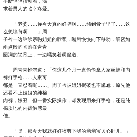
不断轻轻扭动着，渴
求着男人的临幸疼爱。
「老婆……你今天真的好骚啊……骚到骨子里了……这
么想埃肏啊……」周
子衿一边继续亲吻姐姐的脖颈，嘴唇慢慢向下移动，细密如
雨点般的吻落在青青
圆润的锁骨上，一边嘿笑着调侃道。
周青青抱怨道：「你这几个月一直偷偷拿人家丝袜和内
裤打手枪……人家可
都是一直忍着呢……」周子衿被姐姐揭破也不尴尬，原先他
还看不上姐姐的纯棉
内裤，嫌丑，但一番实际操作，却发现用来打手枪，还是纯
棉质地的内裤触感最
佳。
「嘿，那今天我就好好犒劳下我的亲亲宝贝心肝儿。」