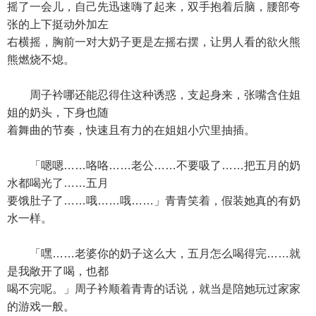
摇了一会儿，自己先迅速嗨了起来，双手抱着后脑，腰部夸
张的上下挺动外加左
右横摇，胸前一对大奶子更是左摇右摆，让男人看的欲火熊
熊燃烧不熄。
周子衿哪还能忍得住这种诱惑，支起身来，张嘴含住姐
姐的奶头，下身也随
着舞曲的节奏，快速且有力的在姐姐小穴里抽插。
「嗯嗯……咯咯……老公……不要吸了……把五月的奶
水都喝光了……五月
要饿肚子了……哦……哦……」青青笑着，假装她真的有奶
水一样。
「嘿……老婆你的奶子这么大，五月怎么喝得完……就
是我敞开了喝，也都
喝不完呢。」周子衿顺着青青的话说，就当是陪她玩过家家
的游戏一般。