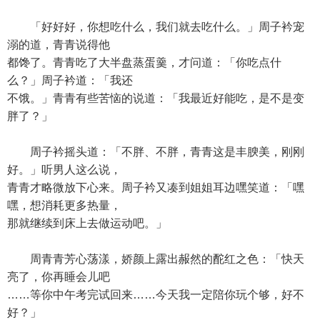
「好好好，你想吃什么，我们就去吃什么。」周子衿宠
溺的道，青青说得他
都馋了。青青吃了大半盘蒸蛋羹，才问道：「你吃点什
么？」周子衿道：「我还
不饿。」青青有些苦恼的说道：「我最近好能吃，是不是变
胖了？」
周子衿摇头道：「不胖、不胖，青青这是丰腴美，刚刚
好。」听男人这么说，
青青才略微放下心来。周子衿又凑到姐姐耳边嘿笑道：「嘿
嘿，想消耗更多热量，
那就继续到床上去做运动吧。」
周青青芳心荡漾，娇颜上露出赧然的酡红之色：「快天
亮了，你再睡会儿吧
……等你中午考完试回来……今天我一定陪你玩个够，好不
好？」