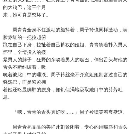
的大鸡巴，这三个月
来，她可真是憋坏了。
周青青全身不住激动的颤抖着，周子衿也同样激动，满
脸赤红的一把拉起俯
跪在自己下身，拉扯着自己裤衩的姐姐。青青笑着扑入男人
怀里，全情投入的搂
紧男人的脖子，狂野的亲吻着男人的嘴巴，伸出舌头与他的
舌头不断纠缠着，吸
吮着彼此口中的唾液。周子衿丝毫不介意姐姐刚含过自己的
骚鸡巴，而是紧紧拥
着她还略显臃肿的腰身，如饥似渴地汲取她口中的芬芳吐
息。
「嗯，青青的舌头真好吃……」周子衿嘿笑着夸赞道。
周青青亮晶晶的美眸此刻紧闭着，专心的用嘴唇和舌头